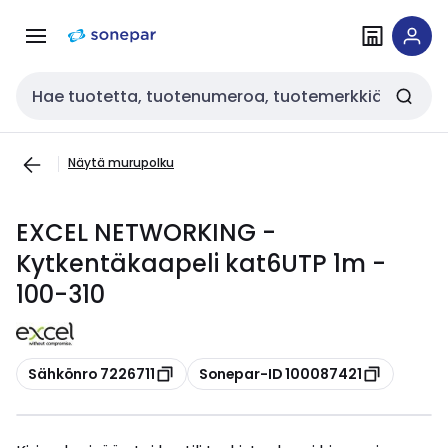
Siirry
Siirry
navigointiin
sisältöön
Haku
Näytä murupolku
EXCEL NETWORKING -
Kytkentäkaapeli kat6UTP 1m -
100-310
Kopioi
Kopioi
Sähkönro 7226711
Sonepar-ID 100087421