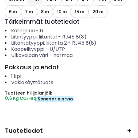
6 m
7 m
8 m
10 m
15 m
20 m
Tärkeimmät tuotetiedot
Kategoria
-
6
Liitintyyppi, liitäntä1
-
RJ45 8(8)
Liitäntätyyppi, liitäntä 2
-
RJ45 8(8)
Kaapelityyppi
-
U/UTP
Ulkovaipan väri
-
harmaa
Pakkaus ja ehdot
1
kpl
Vakiokäyttötuote
Tuotteen hiilijalanjälki
0,6 Kg CO₂-eq
Soneparin arvio
Tuotetiedot