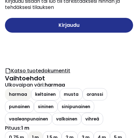
Kirjaudu sisään tai luo tili tarkistaaksesi hinnan ja
tehdäksesi tilauksen
Kirjaudu
Katso tuotedokumentit
Vaihtoehdot
Ulkovaipan väri
:
harmaa
harmaa
keltainen
musta
oranssi
punainen
sininen
sinipunainen
vaaleanpunainen
valkoinen
vihreä
Pituus
:
1 m
0.75 m
1 m
1.5 m
2 m
3 m
4 m
5 m