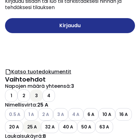
Kirjaudu sisään tai luo tili tarkistaaksesi hinnan ja
tehdäksesi tilauksen
Kirjaudu
Katso tuotedokumentit
Vaihtoehdot
Napojen määrä yhteensä
:
3
1
2
3
4
Nimellisvirta
:
25 A
Katso käytettävissä olevat vaihtoehdot
Katso käytettävissä olevat vaihtoehdot
Katso käytettävissä olevat vaihtoehdot
Katso käytettävissä olevat vaihtoehdot
Katso käytettävissä olevat vaih
0.5 A
1 A
2 A
3 A
4 A
6 A
10 A
16 A
20 A
25 A
32 A
40 A
50 A
63 A
Laukaisukäyrä
:
B