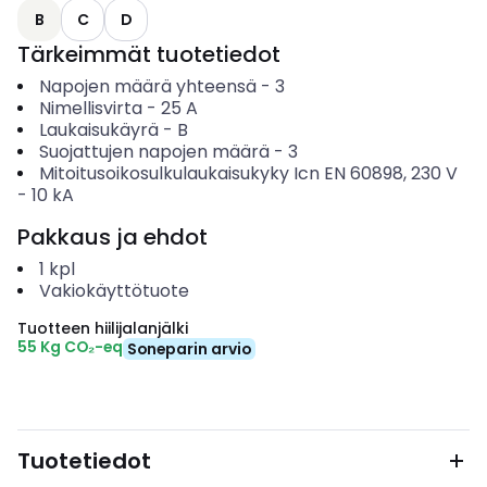
B
C
D
Tärkeimmät tuotetiedot
Napojen määrä yhteensä
-
3
Nimellisvirta
-
25
A
Laukaisukäyrä
-
B
Suojattujen napojen määrä
-
3
Mitoitusoikosulkulaukaisukyky Icn EN 60898, 230 V
-
10
kA
Pakkaus ja ehdot
1
kpl
Vakiokäyttötuote
Tuotteen hiilijalanjälki
55 Kg CO₂-eq
Soneparin arvio
Tuotetiedot