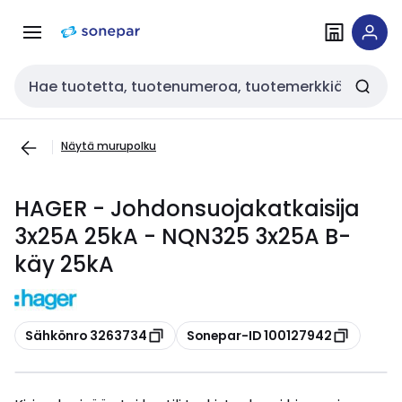
Siirry
Siirry
navigointiin
sisältöön
Haku
Näytä murupolku
HAGER - Johdonsuojakatkaisija
3x25A 25kA - NQN325 3x25A B-
käy 25kA
Kopioi
Kopioi
Sähkönro 3263734
Sonepar-ID 100127942