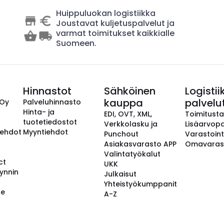
Huippuluokan logistiikka
Joustavat kuljetuspalvelut ja
varmat toimitukset kaikkialle
Suomeen.
Hinnastot
Sähköinen
Logistii
kauppa
palvelu
 Oy
Palveluhinnasto
Hinta- ja
EDI, OVT, XML,
Toimitust
tuotetiedostot
Verkkolasku ja
Lisäarvopa
aehdot
Myyntiehdot
Punchout
Varastoint
Asiakasvarasto APP
Omavaras
Valintatyökalut
ct
UKK
ynnin
Julkaisut
Yhteistyökumppanit
se
A-Z