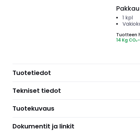
Pakkau
1
kpl
Vakiok
Tuotteen hi
14 Kg CO₂
Tuotetiedot
Tekniset tiedot
Tuotekuvaus
Dokumentit ja linkit