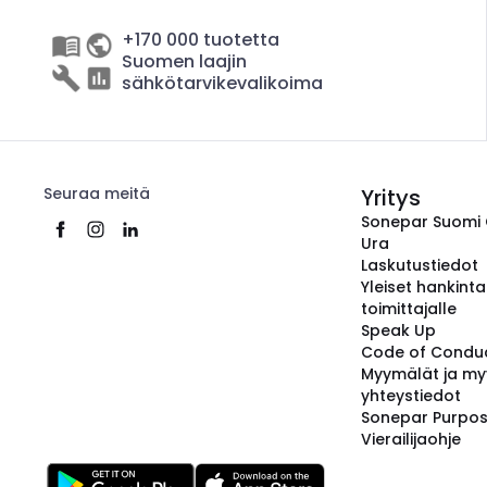
+170 000 tuotetta
Suomen laajin
sähkötarvikevalikoima
Seuraa meitä
Yritys
Sonepar Suomi
Ura
Laskutustiedot
Yleiset hankint
toimittajalle
Speak Up
Code of Condu
Myymälät ja my
yhteystiedot
Sonepar Purpo
Vierailijaohje