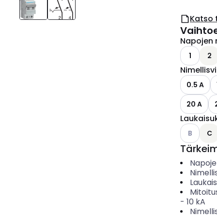
Katso 
Vaihto
Napojen 
1
2
Nimellisv
0.5 A
20 A
Laukaisu
Katso käyt
B
C
Tärkei
Napoje
Nimelli
Laukai
Mitoitu
-
10
kA
Nimelli