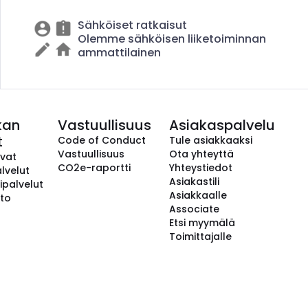
Sähköiset ratkaisut
Olemme sähköisen liiketoiminnan
ammattilainen
kan
Vastuullisuus
Asiakaspalvelu
t
Code of Conduct
Tule asiakkaaksi
Vastuullisuus
Ota yhteyttä
avat
CO2e-raportti
Yhteystiedot
lvelut
Asiakastili
ipalvelut
Asiakkaalle
to
Associate
Etsi myymälä
Toimittajalle