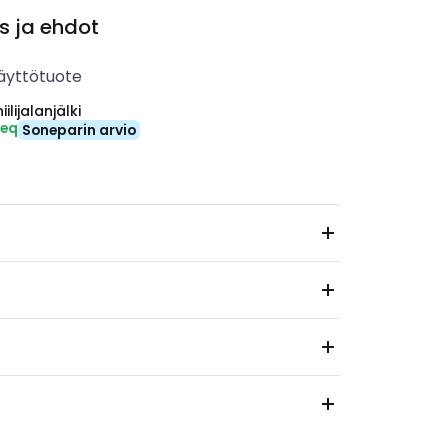
s ja ehdot
äyttötuote
ilijalanjälki
-eq
Soneparin arvio