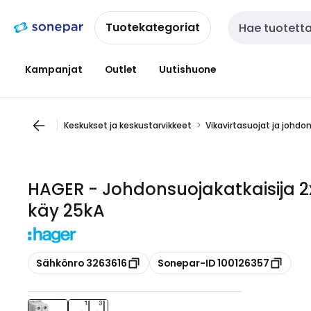
Siirry
Siirry
navigointiin
sisältöön
Tuotekategoriat
Haku
Kampanjat
Outlet
Uutishuone
Keskukset ja keskustarvikkeet
Vikavirtasuojat ja johdo
HAGER - Johdonsuojakatkaisija 2
käy 25kA
Kopioi
Kopioi
Sähkönro 3263616
Sonepar-ID 100126357