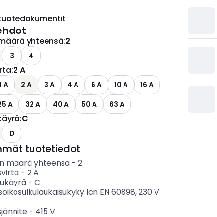
tuotedokumentit
ehdot
määrä yhteensä
:
2
3
4
irta
:
2 A
1 A
2 A
3 A
4 A
6 A
10 A
16 A
25 A
32 A
40 A
50 A
63 A
käyrä
:
C
ettävissä olevat vaihtoehdot
D
mmät tuotetiedot
n määrä yhteensä
-
2
svirta
-
2
A
sukäyrä
-
C
soikosulkulaukaisukyky Icn EN 60898, 230 V
sjännite
-
415
V