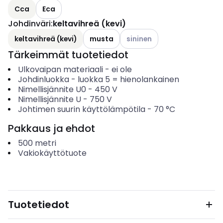
Cca
Eca
Johdinväri
:
keltavihreä (kevi)
Katso käytettävissä olevat v
keltavihreä (kevi)
musta
sininen
Tärkeimmät tuotetiedot
Ulkovaipan materiaali
-
ei ole
Johdinluokka
-
luokka 5 = hienolankainen
Nimellisjännite U0
-
450
V
Nimellisjännite U
-
750
V
Johtimen suurin käyttölämpötila
-
70
°C
Pakkaus ja ehdot
500
metri
Vakiokäyttötuote
Tuotetiedot