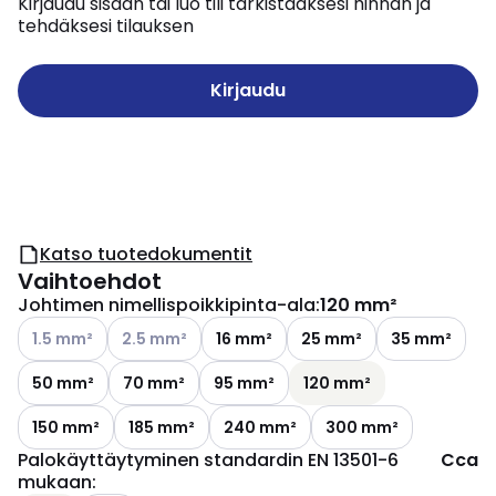
Kirjaudu sisään tai luo tili tarkistaaksesi hinnan ja
tehdäksesi tilauksen
Kirjaudu
Katso tuotedokumentit
Vaihtoehdot
Johtimen nimellispoikkipinta-ala
:
120 mm²
Katso käytettävissä olevat vaihtoehdot
Katso käytettävissä olevat vaihtoehdot
1.5 mm²
2.5 mm²
16 mm²
25 mm²
35 mm²
50 mm²
70 mm²
95 mm²
120 mm²
150 mm²
185 mm²
240 mm²
300 mm²
Palokäyttäytyminen standardin EN 13501-6
Cca
mukaan
: