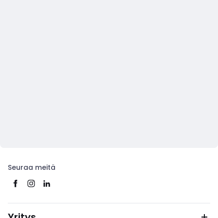
Seuraa meitä
Yritys