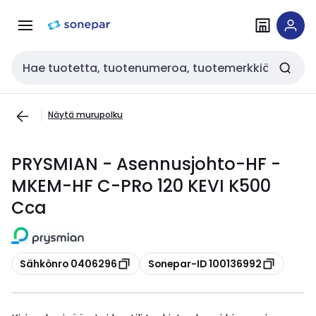
Siirry
Siirry
navigointiin
sisältöön
Haku
Näytä murupolku
PRYSMIAN - Asennusjohto-HF -
MKEM-HF C-PRo 120 KEVI K500
Cca
Kopioi
Kopioi
Sähkönro 0406296
Sonepar-ID 100136992