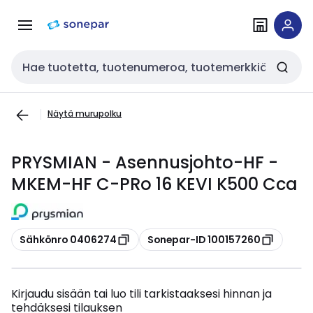
Siirry
Siirry
navigointiin
sisältöön
Haku
Näytä murupolku
PRYSMIAN - Asennusjohto-HF -
MKEM-HF C-PRo 16 KEVI K500 Cca
Kopioi
Kopioi
Sähkönro 0406274
Sonepar-ID 100157260
Kirjaudu sisään tai luo tili tarkistaaksesi hinnan ja
tehdäksesi tilauksen