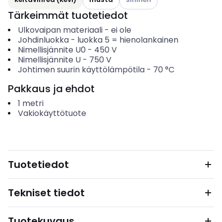
Tärkeimmät tuotetiedot
Ulkovaipan materiaali
-
ei ole
Johdinluokka
-
luokka 5 = hienolankainen
Nimellisjännite U0
-
450
V
Nimellisjännite U
-
750
V
Johtimen suurin käyttölämpötila
-
70
°C
Pakkaus ja ehdot
1
metri
Vakiokäyttötuote
Tuotetiedot
Tekniset tiedot
Tuotekuvaus