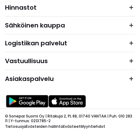
Hinnastot
Sähköinen kauppa
Logistiikan palvelut
Vastuullisuus
Asiakaspalvelu
© Sonepar Suomi Oy | Ritakuja 2, PL 88, 01740 VANTAA | Puh. 010 283
11 | Y-tunnus: 0213785-2
Tietosuoja
Evästeiden hallinta
Evästeet
Myyntiehdot