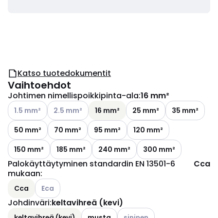
Katso tuotedokumentit
Vaihtoehdot
Johtimen nimellispoikkipinta-ala
:
16 mm²
Katso käytettävissä olevat vaihtoehdot
Katso käytettävissä olevat vaihtoehdot
1.5 mm²
2.5 mm²
16 mm²
25 mm²
35 mm²
50 mm²
70 mm²
95 mm²
120 mm²
150 mm²
185 mm²
240 mm²
300 mm²
Palokäyttäytyminen standardin EN 13501-6
Cca
mukaan
:
Katso käytettävissä olevat vaihtoehdot
Cca
Eca
Johdinväri
:
keltavihreä (kevi)
Katso käytettävissä olevat v
keltavihreä (kevi)
musta
sininen