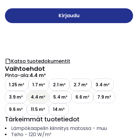
Kirjaudu
Katso tuotedokumentit
Vaihtoehdot
Pinta-ala
:
4.4 m²
1.25 m²
1.7 m²
2.1 m²
2.7 m²
3.4 m²
3.9 m²
4.4 m²
5.4 m²
6.6 m²
7.9 m²
9.6 m²
11.5 m²
14 m²
Tärkeimmät tuotetiedot
Lämpökaapelin kiinnitys matossa
-
muu
Teho
-
120
W/m²