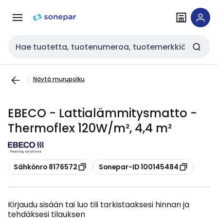
Siirry
Siirry
navigointiin
sisältöön
Haku
Näytä murupolku
EBECO - Lattialämmitysmatto -
Thermoflex 120W/m², 4,4 m²
Kopioi
Kopioi
Sähkönro 8176572
Sonepar-ID 100145484
Kirjaudu sisään tai luo tili tarkistaaksesi hinnan ja
tehdäksesi tilauksen