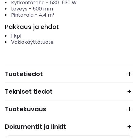
Kytkentäteho
-
530...530
W
Leveys
-
500
mm
Pinta-ala
-
4.4
m²
Pakkaus ja ehdot
1
kpl
Vakiokäyttötuote
Tuotetiedot
Tekniset tiedot
Tuotekuvaus
Dokumentit ja linkit