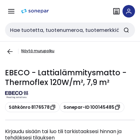
Siirry
Siirry
navigointiin
sisältöön
Haku
Näytä murupolku
EBECO - Lattialämmitysmatto -
Thermoflex 120W/m², 7,9 m²
Kopioi
Kopioi
Sähkönro 8176578
Sonepar-ID 100145485
Kirjaudu sisään tai luo tili tarkistaaksesi hinnan ja
tehdäksesi tilauksen