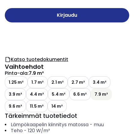
Kirjaudu
Katso tuotedokumentit
Vaihtoehdot
Pinta-ala
:
7.9 m²
1.25 m²
1.7 m²
2.1 m²
2.7 m²
3.4 m²
3.9 m²
4.4 m²
5.4 m²
6.6 m²
7.9 m²
9.6 m²
11.5 m²
14 m²
Tärkeimmät tuotetiedot
Lämpökaapelin kiinnitys matossa
-
muu
Teho
-
120
W/m²