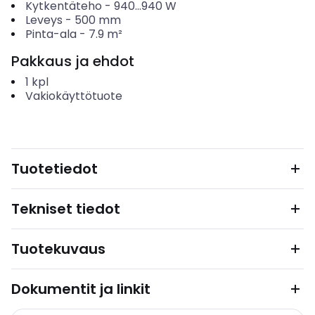
Kytkentäteho
-
940...940
W
Leveys
-
500
mm
Pinta-ala
-
7.9
m²
Pakkaus ja ehdot
1
kpl
Vakiokäyttötuote
Tuotetiedot
Tekniset tiedot
Tuotekuvaus
Dokumentit ja linkit