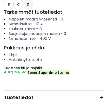
B
C
D
Tärkeimmät tuotetiedot
Napojen määrä yhteensä
-
3
Nimellisvirta
-
10
A
Laukaisukäyrä
-
D
Suojattujen napojen määrä
-
3
Nimellisjännite
-
400
V
Pakkaus ja ehdot
1
kpl
Vakiokäyttötuote
Tuotteen hiilijalanjälki
41 Kg CO₂-eq
Toimittajan ilmoittama
Tuotetiedot