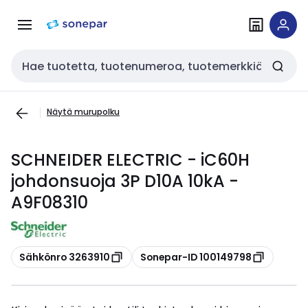
Siirry
Siirry
navigointiin
sisältöön
Haku
Näytä murupolku
SCHNEIDER ELECTRIC - iC60H
johdonsuoja 3P D10A 10kA -
A9F08310
Kopioi
Kopioi
Sähkönro 3263910
Sonepar-ID 100149798