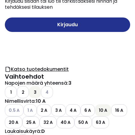
Kirjaudu sisään tai luo tili tarkistaaksesi hinnan ja
tehdäksesi tilauksen
Kirjaudu
Katso tuotedokumentit
Vaihtoehdot
Napojen määrä yhteensä
:
3
Katso käytettävissä olevat vaihtoehdot
1
2
3
4
Nimellisvirta
:
10 A
Katso käytettävissä olevat vaihtoehdot
Katso käytettävissä olevat vaihtoehdot
0.5 A
1 A
2 A
3 A
4 A
6 A
10 A
16 A
20 A
25 A
32 A
40 A
50 A
63 A
Laukaisukäyrä
:
D