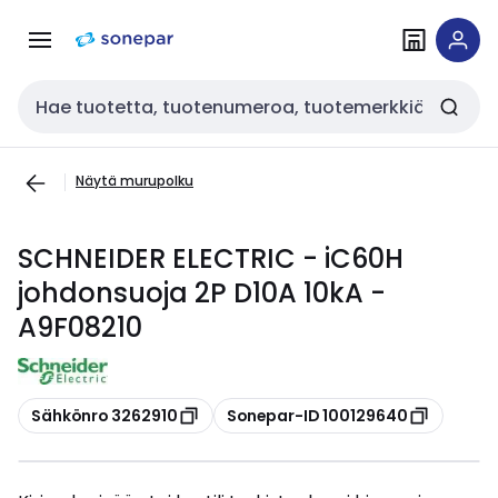
Siirry
Siirry
navigointiin
sisältöön
Haku
Näytä murupolku
SCHNEIDER ELECTRIC - iC60H
johdonsuoja 2P D10A 10kA -
A9F08210
Kopioi
Kopioi
Sähkönro 3262910
Sonepar-ID 100129640