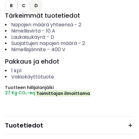
B
C
D
Tärkeimmät tuotetiedot
Napojen määrä yhteensä
-
2
Nimellisvirta
-
10
A
Laukaisukäyrä
-
D
Suojattujen napojen määrä
-
2
Nimellisjännite
-
400
V
Pakkaus ja ehdot
1
kpl
Vakiokäyttötuote
Tuotteen hiilijalanjälki
27 Kg CO₂-eq
Toimittajan ilmoittama
Tuotetiedot