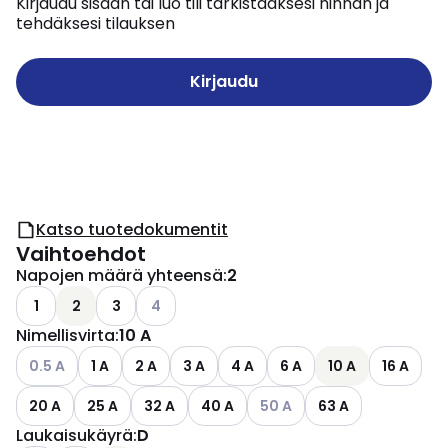
Kirjaudu sisään tai luo tili tarkistaaksesi hinnan ja
tehdäksesi tilauksen
Kirjaudu
Katso tuotedokumentit
Vaihtoehdot
Napojen määrä yhteensä
:
2
Katso käytettävissä olevat vaihtoehdot
1
2
3
4
Nimellisvirta
:
10 A
Katso käytettävissä olevat vaihtoehdot
0.5 A
1 A
2 A
3 A
4 A
6 A
10 A
16 A
Katso käytettävissä olevat 
20 A
25 A
32 A
40 A
50 A
63 A
Laukaisukäyrä
:
D