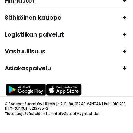
Hinnastot
Sähköinen kauppa
Logistiikan palvelut
Vastuullisuus
Asiakaspalvelu
© Sonepar Suomi Oy | Ritakuja 2, PL 88, 01740 VANTAA | Puh. 010 283
11 | Y-tunnus: 0213785-2
Tietosuoja
Evästeiden hallinta
Evästeet
Myyntiehdot