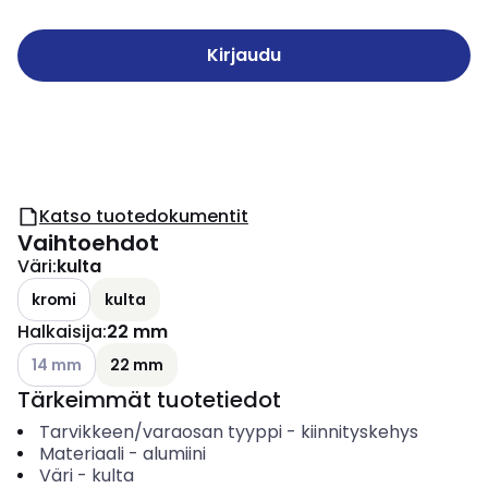
Kirjaudu
Katso tuotedokumentit
Vaihtoehdot
Väri
:
kulta
kromi
kulta
Halkaisija
:
22 mm
Katso käytettävissä olevat vaihtoehdot
14 mm
22 mm
Tärkeimmät tuotetiedot
Tarvikkeen/varaosan tyyppi
-
kiinnityskehys
Materiaali
-
alumiini
Väri
-
kulta