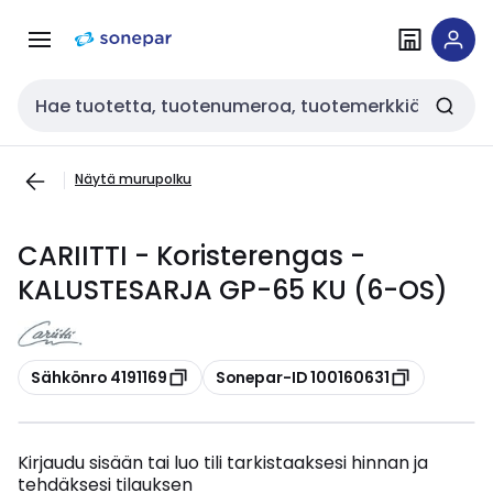
Siirry
Siirry
navigointiin
sisältöön
Haku
Näytä murupolku
CARIITTI - Koristerengas -
KALUSTESARJA GP-65 KU (6-OS)
Kopioi
Kopioi
Sähkönro 4191169
Sonepar-ID 100160631
Kirjaudu sisään tai luo tili tarkistaaksesi hinnan ja
tehdäksesi tilauksen