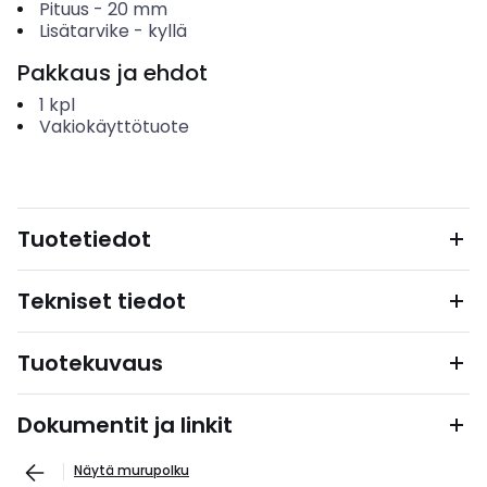
Pituus
-
20
mm
Lisätarvike
-
kyllä
Pakkaus ja ehdot
1
kpl
Vakiokäyttötuote
Tuotetiedot
Tekniset tiedot
Tuotekuvaus
Dokumentit ja linkit
Näytä murupolku