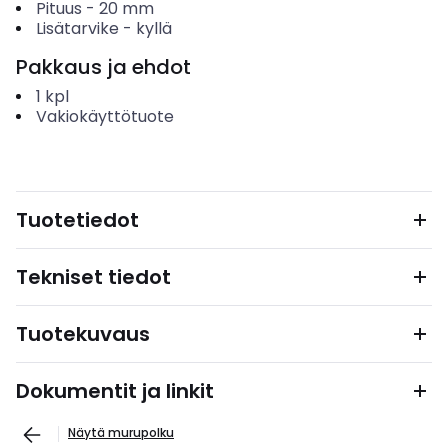
Pituus
-
20
mm
Lisätarvike
-
kyllä
Pakkaus ja ehdot
1
kpl
Vakiokäyttötuote
Tuotetiedot
Tekniset tiedot
Tuotekuvaus
Dokumentit ja linkit
Näytä murupolku