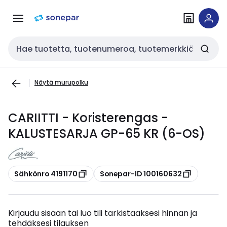
Siirry
Siirry
navigointiin
sisältöön
Haku
Näytä murupolku
CARIITTI - Koristerengas -
KALUSTESARJA GP-65 KR (6-OS)
Kopioi
Kopioi
Sähkönro 4191170
Sonepar-ID 100160632
Kirjaudu sisään tai luo tili tarkistaaksesi hinnan ja
tehdäksesi tilauksen