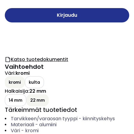
Kirjaudu
Katso tuotedokumentit
Vaihtoehdot
Väri
:
kromi
kromi
kulta
Halkaisija
:
22 mm
14 mm
22 mm
Tärkeimmät tuotetiedot
Tarvikkeen/varaosan tyyppi
-
kiinnityskehys
Materiaali
-
alumiini
Väri
-
kromi