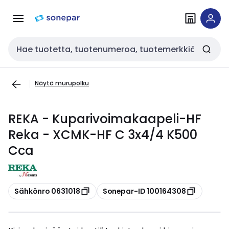
Siirry
Siirry
navigointiin
sisältöön
Haku
Näytä murupolku
REKA - Kuparivoimakaapeli-HF
Reka - XCMK-HF C 3x4/4 K500
Cca
Kopioi
Kopioi
Sähkönro 0631018
Sonepar-ID 100164308