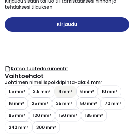
Kirjaudu sisään tai luo tili tarkistaaksesi hinnan ja
tehdäksesi tilauksen
Kirjaudu
Katso tuotedokumentit
Vaihtoehdot
Johtimen nimellispoikkipinta-ala
:
4 mm²
1.5 mm²
2.5 mm²
4 mm²
6 mm²
10 mm²
16 mm²
25 mm²
35 mm²
50 mm²
70 mm²
95 mm²
120 mm²
150 mm²
185 mm²
240 mm²
300 mm²