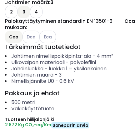
Johtimien määrä
:
3
2
3
4
Palokäyttäytyminen standardin EN 13501-6
Cca
mukaan
:
Katso käytettävissä olevat vaihtoehdot
Katso käytettävissä olevat vaihtoehdot
Cca
Dca
Eca
Tärkeimmät tuotetiedot
Johtimen nimellispoikkipinta-ala
-
4
mm²
Ulkovaipan materiaali
-
polyolefiini
Johdinluokka
-
luokka 1 = yksilankainen
Johtimien määrä
-
3
Nimellisjännite U0
-
0.6
kV
Pakkaus ja ehdot
500
metri
Vakiokäyttötuote
Tuotteen hiilijalanjälki
2 872 Kg CO₂-eq/Km
Soneparin arvio