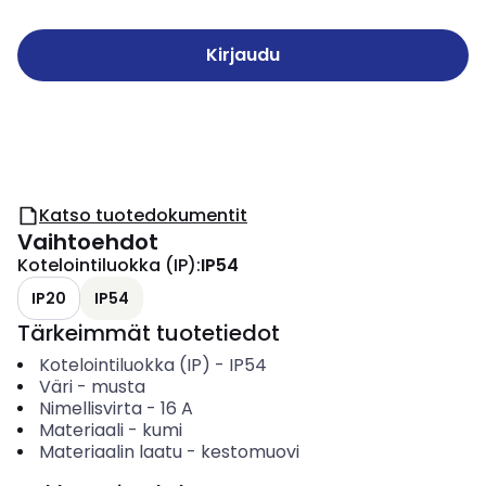
Kirjaudu
Katso tuotedokumentit
Vaihtoehdot
Kotelointiluokka (IP)
:
IP54
IP20
IP54
Tärkeimmät tuotetiedot
Kotelointiluokka (IP)
-
IP54
Väri
-
musta
Nimellisvirta
-
16
A
Materiaali
-
kumi
Materiaalin laatu
-
kestomuovi