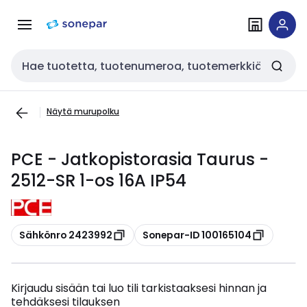
Siirry
Siirry
navigointiin
sisältöön
Haku
Näytä murupolku
PCE - Jatkopistorasia Taurus -
2512-SR 1-os 16A IP54
Kopioi
Kopioi
Sähkönro 2423992
Sonepar-ID 100165104
Kirjaudu sisään tai luo tili tarkistaaksesi hinnan ja
tehdäksesi tilauksen