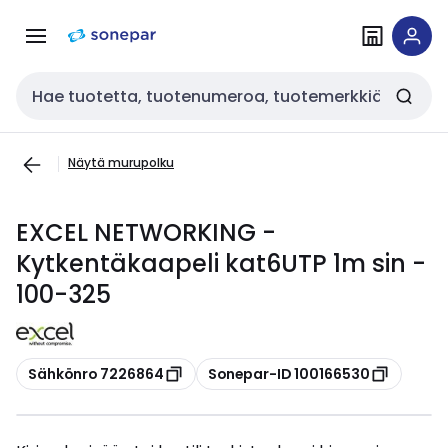
Siirry
Siirry
navigointiin
sisältöön
Haku
Näytä murupolku
EXCEL NETWORKING -
Kytkentäkaapeli kat6UTP 1m sin -
100-325
Kopioi
Kopioi
Sähkönro 7226864
Sonepar-ID 100166530