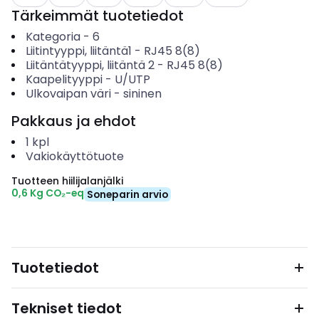
Tärkeimmät tuotetiedot
Kategoria
-
6
Liitintyyppi, liitäntä1
-
RJ45 8(8)
Liitäntätyyppi, liitäntä 2
-
RJ45 8(8)
Kaapelityyppi
-
U/UTP
Ulkovaipan väri
-
sininen
Pakkaus ja ehdot
1
kpl
Vakiokäyttötuote
Tuotteen hiilijalanjälki
0,6 Kg CO₂-eq
Soneparin arvio
Tuotetiedot
Tekniset tiedot