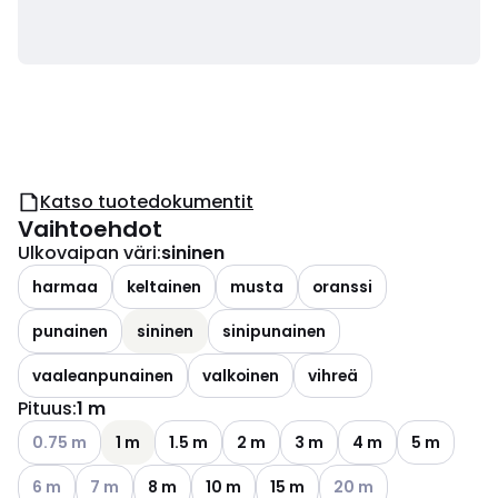
Katso tuotedokumentit
Vaihtoehdot
Ulkovaipan väri
:
sininen
harmaa
keltainen
musta
oranssi
punainen
sininen
sinipunainen
vaaleanpunainen
valkoinen
vihreä
Pituus
:
1 m
Katso käytettävissä olevat vaihtoehdot
0.75 m
1 m
1.5 m
2 m
3 m
4 m
5 m
Katso käytettävissä olevat vaihtoehdot
Katso käytettävissä olevat vaihtoehdot
Katso käytettävissä ol
6 m
7 m
8 m
10 m
15 m
20 m