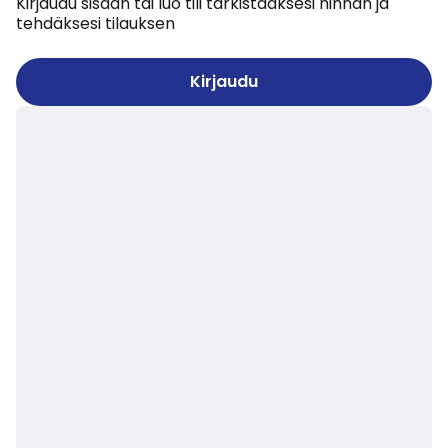
Kirjaudu sisään tai luo tili tarkistaaksesi hinnan ja
tehdäksesi tilauksen
Kirjaudu