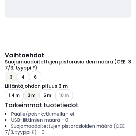
Vaihtoehdot
Suojamaadoitettujen pistorasioiden määrä (CEE
3
7/3, tyyppi F)
:
3
4
6
Liitäntäjohdon pituus
:
3 m
Katso käytettävissä olevat vaihtoehd
1.4 m
3 m
5 m
10 m
Tärkeimmät tuotetiedot
Päälle/pois-kytkimellä
-
ei
USB-liittimien määrä
-
0
Suojamaadoitettujen pistorasioiden määrä (CEE
7/3, tyyppi F)
-
3