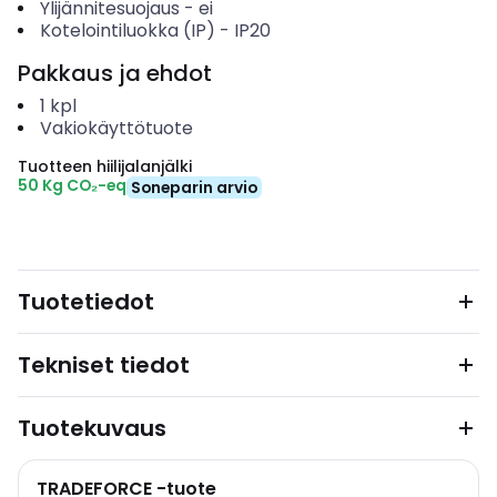
Ylijännitesuojaus
-
ei
Kotelointiluokka (IP)
-
IP20
Pakkaus ja ehdot
1
kpl
Vakiokäyttötuote
Tuotteen hiilijalanjälki
50 Kg CO₂-eq
Soneparin arvio
Tuotetiedot
Tekniset tiedot
Tuotekuvaus
TRADEFORCE -tuote