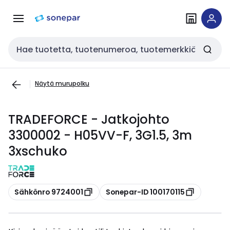
Siirry
Siirry
navigointiin
sisältöön
Haku
Näytä murupolku
TRADEFORCE - Jatkojohto
3300002 - H05VV-F, 3G1.5, 3m
3xschuko
Kopioi
Kopioi
Sähkönro 9724001
Sonepar-ID 100170115