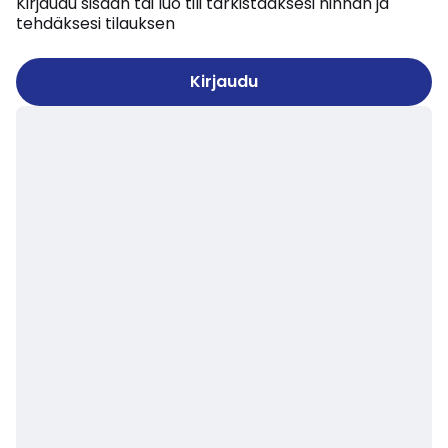
Kirjaudu sisään tai luo tili tarkistaaksesi hinnan ja
tehdäksesi tilauksen
Kirjaudu