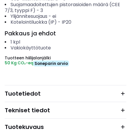
Suojamaadoitettujen pistorasioiden määrä (CEE
7/3, tyyppi F)
-
3
Ylijännitesuojaus
-
ei
Kotelointiluokka (IP)
-
IP20
Pakkaus ja ehdot
1
kpl
Vakiokäyttötuote
Tuotteen hiilijalanjälki
50 Kg CO₂-eq
Soneparin arvio
Tuotetiedot
Tekniset tiedot
Tuotekuvaus