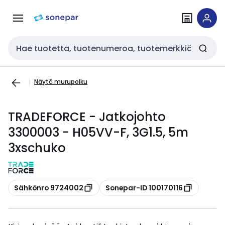
Siirry
Siirry
navigointiin
sisältöön
Haku
Näytä murupolku
TRADEFORCE - Jatkojohto
3300003 - H05VV-F, 3G1.5, 5m
3xschuko
Kopioi
Kopioi
Sähkönro 9724002
Sonepar-ID 100170116