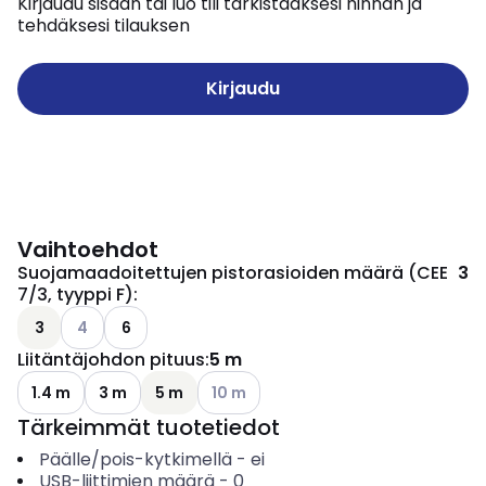
Kirjaudu sisään tai luo tili tarkistaaksesi hinnan ja
tehdäksesi tilauksen
Kirjaudu
Vaihtoehdot
Suojamaadoitettujen pistorasioiden määrä (CEE
3
7/3, tyyppi F)
:
Katso käytettävissä olevat vaihtoehdot
3
4
6
Liitäntäjohdon pituus
:
5 m
Katso käytettävissä olevat vaihtoehd
1.4 m
3 m
5 m
10 m
Tärkeimmät tuotetiedot
Päälle/pois-kytkimellä
-
ei
USB-liittimien määrä
-
0