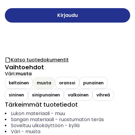
Kirjaudu
Katso tuotedokumentit
Vaihtoehdot
Väri
:
musta
keltainen
musta
oranssi
punainen
sininen
sinipunainen
valkoinen
vihreä
Tärkeimmät tuotetiedot
Lukon materiaali
-
muu
Sangan materiaali
-
ruostumaton teräs
Soveltuu ulkokäyttöön
-
kyllä
Väri
-
musta