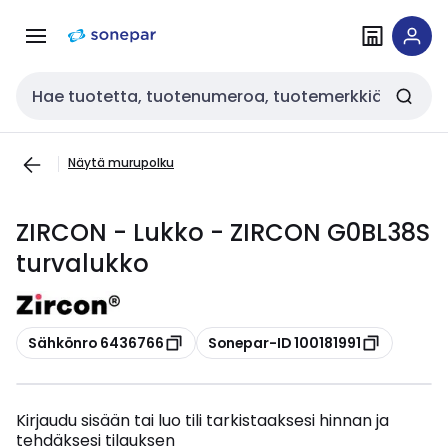
Siirry
Siirry
navigointiin
sisältöön
Haku
Näytä murupolku
ZIRCON - Lukko - ZIRCON G0BL38S
turvalukko
Kopioi
Kopioi
Sähkönro 6436766
Sonepar-ID 100181991
Kirjaudu sisään tai luo tili tarkistaaksesi hinnan ja
tehdäksesi tilauksen