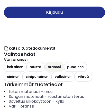
Kirjaudu
Katso tuotedokumentit
Vaihtoehdot
Väri
:
oranssi
keltainen
musta
oranssi
punainen
sininen
sinipunainen
valkoinen
vihreä
Tärkeimmät tuotetiedot
Lukon materiaali
-
muu
Sangan materiaali
-
ruostumaton teräs
Soveltuu ulkokäyttöön
-
kyllä
Väri
-
oranssi