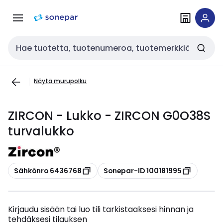
Siirry
Siirry
navigointiin
sisältöön
Haku
Näytä murupolku
ZIRCON - Lukko - ZIRCON G0O38S
turvalukko
Kopioi
Kopioi
Sähkönro 6436768
Sonepar-ID 100181995
Kirjaudu sisään tai luo tili tarkistaaksesi hinnan ja
tehdäksesi tilauksen