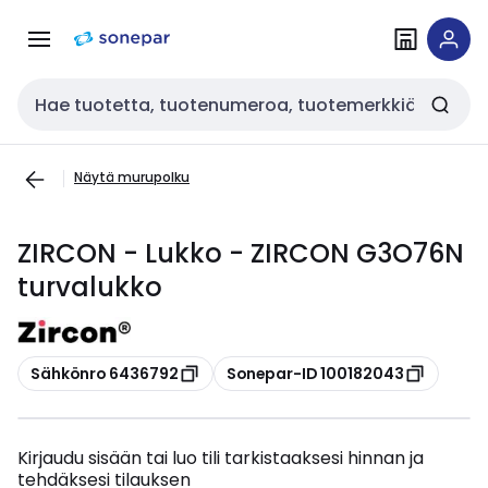
Siirry
Siirry
navigointiin
sisältöön
Haku
Näytä murupolku
ZIRCON - Lukko - ZIRCON G3O76N
turvalukko
Kopioi
Kopioi
Sähkönro 6436792
Sonepar-ID 100182043
Kirjaudu sisään tai luo tili tarkistaaksesi hinnan ja
tehdäksesi tilauksen