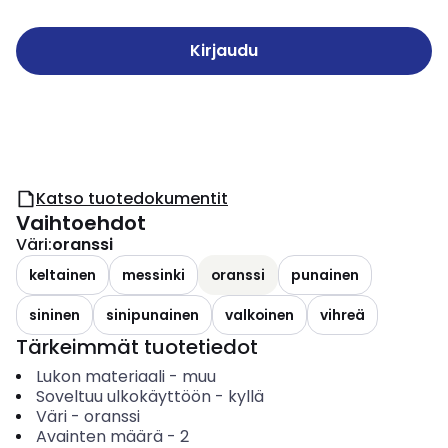
Kirjaudu
Katso tuotedokumentit
Vaihtoehdot
Väri
:
oranssi
keltainen
messinki
oranssi
punainen
sininen
sinipunainen
valkoinen
vihreä
Tärkeimmät tuotetiedot
Lukon materiaali
-
muu
Soveltuu ulkokäyttöön
-
kyllä
Väri
-
oranssi
Avainten määrä
-
2