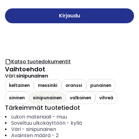
Kirjaudu
Katso tuotedokumentit
Vaihtoehdot
Väri
:
sinipunainen
keltainen
messinki
oranssi
punainen
sininen
sinipunainen
valkoinen
vihreä
Tärkeimmät tuotetiedot
Lukon materiaali
-
muu
Soveltuu ulkokäyttöön
-
kyllä
Väri
-
sinipunainen
Avainten määrä
-
2