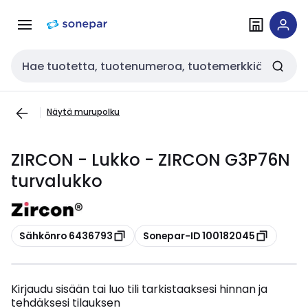
Siirry
Siirry
navigointiin
sisältöön
Haku
Näytä murupolku
ZIRCON - Lukko - ZIRCON G3P76N
turvalukko
Kopioi
Kopioi
Sähkönro 6436793
Sonepar-ID 100182045
Kirjaudu sisään tai luo tili tarkistaaksesi hinnan ja
tehdäksesi tilauksen