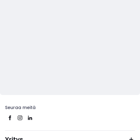
Seuraa meitä
Yritys