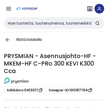
Siirry
Siirry
navigointiin
sisältöön
Haku
Näytä murupolku
PRYSMIAN - Asennusjohto-HF -
MKEM-HF C-PRo 300 KEVI K300
Cca
Kopioi
Kopioi
Sähkönro 0413017
Sonepar-ID 100187764