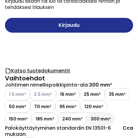
Kirjaudu sisään tai luo tili tarkistaaksesi hinnan ja
tehdäksesi tilauksen
Kirjaudu
Katso tuotedokumentit
Vaihtoehdot
Johtimen nimellispoikkipinta-ala
:
300 mm²
Katso käytettävissä olevat vaihtoehdot
Katso käytettävissä olevat vaihtoehdot
1.5 mm²
2.5 mm²
16 mm²
25 mm²
35 mm²
50 mm²
70 mm²
95 mm²
120 mm²
150 mm²
185 mm²
240 mm²
300 mm²
Palokäyttäytyminen standardin EN 13501-6
Cca
mukaan
: