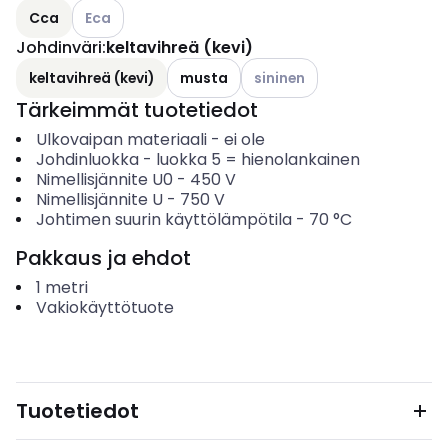
Katso käytettävissä olevat vaihtoehdot
Cca
Eca
Johdinväri
:
keltavihreä (kevi)
Katso käytettävissä olevat v
keltavihreä (kevi)
musta
sininen
Tärkeimmät tuotetiedot
Ulkovaipan materiaali
-
ei ole
Johdinluokka
-
luokka 5 = hienolankainen
Nimellisjännite U0
-
450
V
Nimellisjännite U
-
750
V
Johtimen suurin käyttölämpötila
-
70
°C
Pakkaus ja ehdot
1
metri
Vakiokäyttötuote
Tuotetiedot