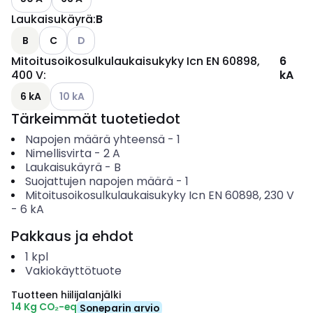
Laukaisukäyrä
:
B
Katso käytettävissä olevat vaihtoehdot
B
C
D
Mitoitusoikosulkulaukaisukyky Icn EN 60898,
6
400 V
:
kA
Katso käytettävissä olevat vaihtoehdot
6 kA
10 kA
Tärkeimmät tuotetiedot
Napojen määrä yhteensä
-
1
Nimellisvirta
-
2
A
Laukaisukäyrä
-
B
Suojattujen napojen määrä
-
1
Mitoitusoikosulkulaukaisukyky Icn EN 60898, 230 V
-
6
kA
Pakkaus ja ehdot
1
kpl
Vakiokäyttötuote
Tuotteen hiilijalanjälki
14 Kg CO₂-eq
Soneparin arvio