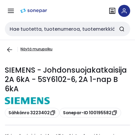
Siirry
Siirry
navigointiin
sisältöön
Haku
Näytä murupolku
SIEMENS - Johdonsuojakatkaisija
2A 6kA - 5SY6102-6, 2A 1-nap B
6kA
Kopioi
Kopioi
Sähkönro 3223402
Sonepar-ID 100195582