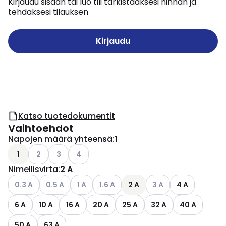
Kirjaudu sisään tai luo tili tarkistaaksesi hinnan ja
tehdäksesi tilauksen
Kirjaudu
Katso tuotedokumentit
Vaihtoehdot
Napojen määrä yhteensä
:
1
Katso käytettävissä olevat vaihtoehdot
Katso käytettävissä olevat vaihtoehdot
Katso käytettävissä olevat vaihtoehdot
1
2
3
4
Nimellisvirta
:
2 A
Katso käytettävissä olevat vaihtoehdot
Katso käytettävissä olevat vaihtoehdot
Katso käytettävissä olevat vaihtoehdot
Katso käytettävissä olevat vaihtoehd
Katso käytettävissä o
0.3 A
0.5 A
1 A
1.6 A
2 A
3 A
4 A
6 A
10 A
16 A
20 A
25 A
32 A
40 A
50 A
63 A