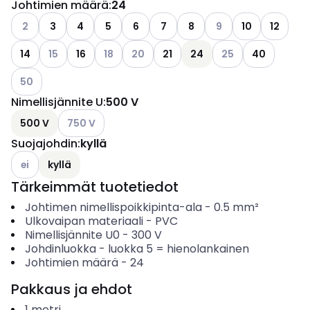
Johtimien määrä
:
24
Katso käytettävissä olevat vaihtoehdot
Katso käytettävissä o
2
3
4
5
6
7
8
9
10
12
Katso käytettävissä olevat vaihtoehdot
Katso käytettävissä olevat vaihtoehdot
Katso käytettävissä olevat vaihtoehdo
Katso käytettävissä
14
15
16
18
20
21
24
25
40
Katso käytettävissä olevat vaihtoehdot
50
Nimellisjännite U
:
500 V
Katso käytettävissä olevat vaihtoehdot
500 V
750 V
Suojajohdin
:
kyllä
Katso käytettävissä olevat vaihtoehdot
ei
kyllä
Tärkeimmät tuotetiedot
Johtimen nimellispoikkipinta-ala
-
0.5
mm²
Ulkovaipan materiaali
-
PVC
Nimellisjännite U0
-
300
V
Johdinluokka
-
luokka 5 = hienolankainen
Johtimien määrä
-
24
Pakkaus ja ehdot
1
metri