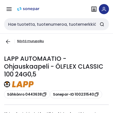
Siirry
Siirry
navigointiin
sisältöön
Haku
Näytä murupolku
LAPP AUTOMAATIO -
Ohjauskaapeli - ÖLFLEX CLASSIC
100 24G0,5
Kopioi
Kopioi
Sähkönro 0443638
Sonepar-ID 100231540