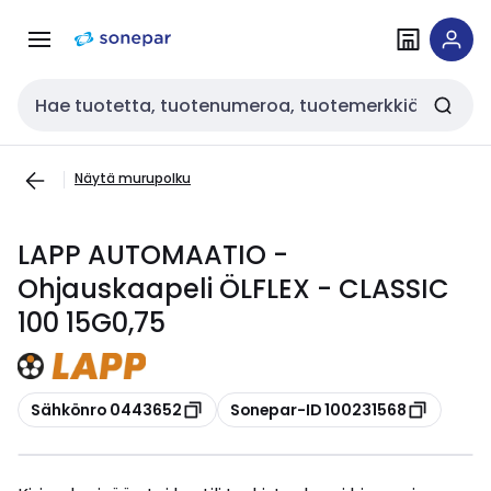
Siirry
Siirry
navigointiin
sisältöön
Haku
Näytä murupolku
LAPP AUTOMAATIO -
Ohjauskaapeli ÖLFLEX - CLASSIC
100 15G0,75
Kopioi
Kopioi
Sähkönro 0443652
Sonepar-ID 100231568