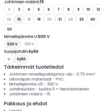
Johtimien määrä
:
15
Katso käytettävissä olevat vaihtoehdot
2
3
4
5
6
7
8
9
10
12
Katso käytettävissä olevat vaihtoehdot
Katso käytettävissä olevat vaihtoehdot
Katso käytettävissä olevat vaihtoehdo
Katso käytettävissä oleva
14
15
16
18
20
21
24
25
40
50
Nimellisjännite U
:
500 V
Katso käytettävissä olevat vaihtoehdot
500 V
750 V
Suojajohdin
:
kyllä
Katso käytettävissä olevat vaihtoehdot
ei
kyllä
Tärkeimmät tuotetiedot
Johtimen nimellispoikkipinta-ala
-
0.75
mm²
Ulkovaipan materiaali
-
PVC
Nimellisjännite U0
-
300
V
Johdinluokka
-
luokka 5 = hienolankainen
Johtimien määrä
-
15
Pakkaus ja ehdot
1
metri