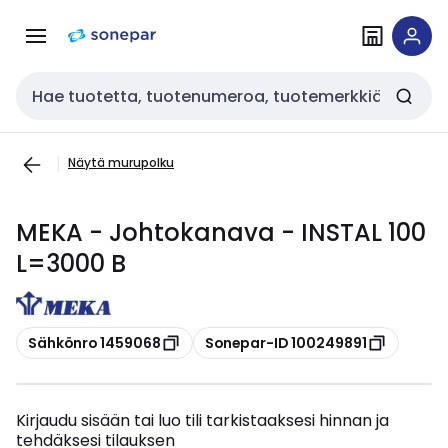
Siirry
Siirry
navigointiin
sisältöön
Haku
Näytä murupolku
MEKA - Johtokanava - INSTAL 100
L=3000 B
Kopioi
Kopioi
Sähkönro 1459068
Sonepar-ID 100249891
Kirjaudu sisään tai luo tili tarkistaaksesi hinnan ja
tehdäksesi tilauksen