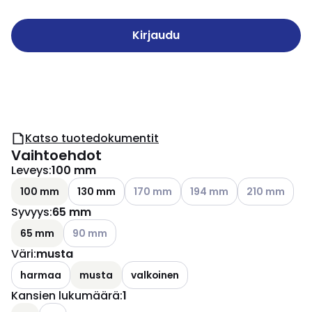
Kirjaudu
Katso tuotedokumentit
Vaihtoehdot
Leveys
:
100 mm
Katso käytettävissä olevat vaihtoehdo
Katso käytettävissä oleva
Katso käytettä
100 mm
130 mm
170 mm
194 mm
210 mm
Syvyys
:
65 mm
Katso käytettävissä olevat vaihtoehdot
65 mm
90 mm
Väri
:
musta
harmaa
musta
valkoinen
Kansien lukumäärä
:
1
Katso käytettävissä olevat vaihtoehdot