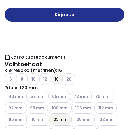
Kirjaudu
Katso tuotedokumentit
Vaihtoehdot
Kierrekoko (metrinen)
:
16
Katso käytettävissä olevat vaihtoehdot
Katso käytettävissä olevat vaihtoehdot
Katso käytettävissä olevat vaihtoehdot
Katso käytettävissä olevat vaihtoehdot
Katso käytettävissä olevat vaih
6
8
10
12
16
20
Pituus
:
123 mm
Katso käytettävissä olevat vaihtoehdot
Katso käytettävissä olevat vaihtoehdot
Katso käytettävissä olevat vaihtoehdot
Katso käytettävissä olevat v
Katso käytettävis
40 mm
57 mm
65 mm
72 mm
75 mm
Katso käytettävissä olevat vaihtoehdot
Katso käytettävissä olevat vaihtoehdot
Katso käytettävissä olevat vaihtoehdot
Katso käytettävissä olevat 
Katso käytettävi
92 mm
95 mm
100 mm
103 mm
112 mm
Katso käytettävissä olevat vaihtoehdot
Katso käytettävissä olevat vaihtoehdot
Katso käytettävissä olevat 
Katso käytettävi
115 mm
118 mm
123 mm
128 mm
132 mm
Katso käytettävissä olevat vaihtoehdot
Katso käytettävissä olevat vaihtoehdo
Katso käytettävissä olevat
Katso käytettäv