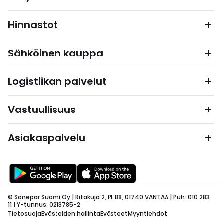
Hinnastot
Sähköinen kauppa
Logistiikan palvelut
Vastuullisuus
Asiakaspalvelu
© Sonepar Suomi Oy | Ritakuja 2, PL 88, 01740 VANTAA | Puh. 010 283
11 | Y-tunnus: 0213785-2
Tietosuoja
Evästeiden hallinta
Evästeet
Myyntiehdot