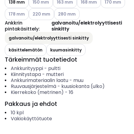
138 mm
150 mm
163 mm
168 mm
170 mm
Katso käytettävissä olevat vaihtoehdot
Katso käytettävissä olevat vaihtoehdot
Katso käytettävissä olevat vaihtoehd
178 mm
220 mm
280 mm
Ankkrin
galvanoitu/elektrolyyttisesti
pintakäsittely
:
sinkitty
galvanoitu/elektrolyyttisesti sinkitty
käsittelemätön
kuumasinkitty
Tärkeimmät tuotetiedot
Ankkurityyppi
-
pultti
Kiinnitystapa
-
mutteri
Ankkurimateriaalin laatu
-
muu
Ruuvausjärjestelmä
-
kuusiokanta (ulko)
Kierrekoko (metrinen)
-
16
Pakkaus ja ehdot
10
kpl
Vakiokäyttötuote