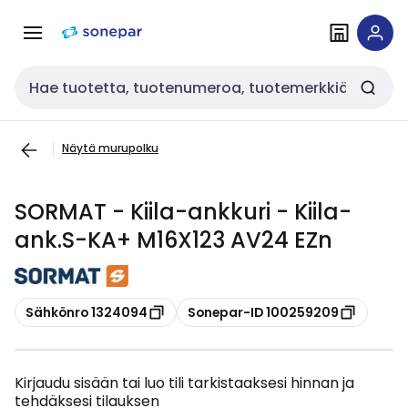
Siirry
Siirry
navigointiin
sisältöön
Haku
Näytä murupolku
SORMAT - Kiila-ankkuri - Kiila-
ank.S-KA+ M16X123 AV24 EZn
Kopioi
Kopioi
Sähkönro 1324094
Sonepar-ID 100259209
Kirjaudu sisään tai luo tili tarkistaaksesi hinnan ja
tehdäksesi tilauksen