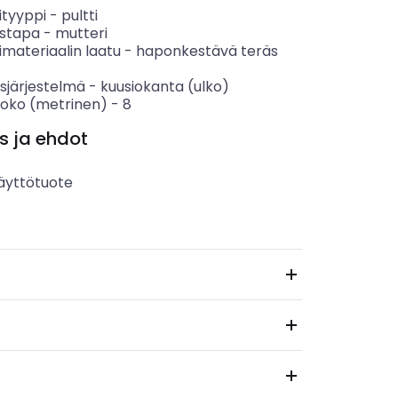
ityyppi
-
pultti
ystapa
-
mutteri
materiaalin laatu
-
haponkestävä teräs
sjärjestelmä
-
kuusiokanta (ulko)
koko (metrinen)
-
8
s ja ehdot
äyttötuote