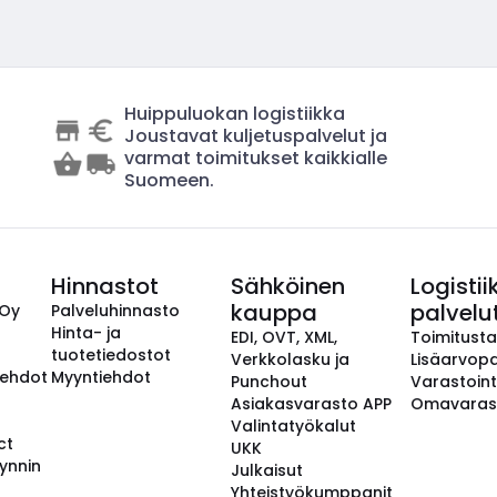
Huippuluokan logistiikka
Joustavat kuljetuspalvelut ja
varmat toimitukset kaikkialle
Suomeen.
Hinnastot
Sähköinen
Logistii
kauppa
palvelu
 Oy
Palveluhinnasto
Hinta- ja
EDI, OVT, XML,
Toimitust
tuotetiedostot
Verkkolasku ja
Lisäarvopa
aehdot
Myyntiehdot
Punchout
Varastoint
Asiakasvarasto APP
Omavaras
Valintatyökalut
ct
UKK
ynnin
Julkaisut
Yhteistyökumppanit