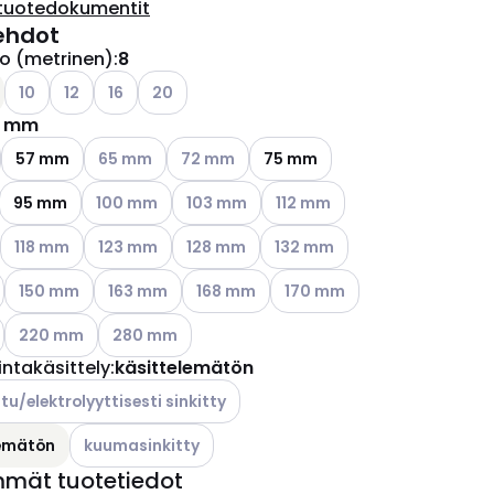
tuotedokumentit
ehdot
ko (metrinen)
:
8
ettävissä olevat vaihtoehdot
Katso käytettävissä olevat vaihtoehdot
Katso käytettävissä olevat vaihtoehdot
Katso käytettävissä olevat vaihtoehdot
Katso käytettävissä olevat vaihtoehdot
10
12
16
20
5 mm
ettävissä olevat vaihtoehdot
Katso käytettävissä olevat vaihtoehdot
Katso käytettävissä olevat vaihtoehdot
57 mm
65 mm
72 mm
75 mm
ettävissä olevat vaihtoehdot
Katso käytettävissä olevat vaihtoehdot
Katso käytettävissä olevat vaihtoehdot
Katso käytettävissä olevat va
95 mm
100 mm
103 mm
112 mm
Katso käytettävissä olevat vaihtoehdot
Katso käytettävissä olevat vaihtoehdot
Katso käytettävissä olevat vaihtoehdot
Katso käytettävissä olevat va
118 mm
123 mm
128 mm
132 mm
ettävissä olevat vaihtoehdot
Katso käytettävissä olevat vaihtoehdot
Katso käytettävissä olevat vaihtoehdot
Katso käytettävissä olevat vaihtoehdot
Katso käytettävissä olevat v
150 mm
163 mm
168 mm
170 mm
ettävissä olevat vaihtoehdot
Katso käytettävissä olevat vaihtoehdot
Katso käytettävissä olevat vaihtoehdot
220 mm
280 mm
intakäsittely
:
käsittelemätön
ettävissä olevat vaihtoehdot
tu/elektrolyyttisesti sinkitty
Katso käytettävissä olevat vaihtoehdot
lemätön
kuumasinkitty
mmät tuotetiedot