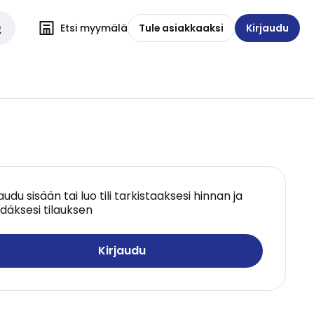
Etsi myymälä
Tule asiakkaaksi
Kirjaudu
jaudu sisään tai luo tili tarkistaaksesi hinnan ja
däksesi tilauksen
Kirjaudu