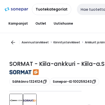
Siirry
Siirry
navigointiin
sisältöön
Tuotekategoriat
Haku
Kampanjat
Outlet
Uutishuone
Asennustarvikkeet
Kiinnitystarvikkeet
Ankkurit ja kii
SORMAT - Kiila-ankkuri - Kiila-a
Kopioi
Kopioi
Sähkönro 1324124
Sonepar-ID 100259243