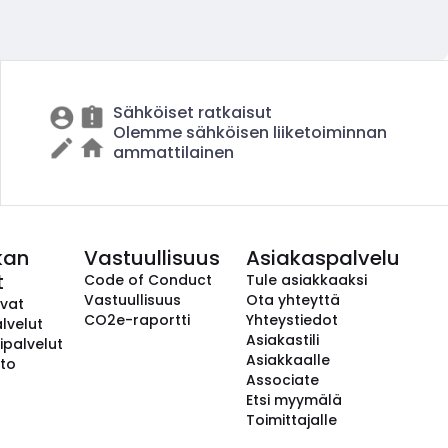
Sähköiset ratkaisut
Olemme sähköisen liiketoiminnan
ammattilainen
kan
Vastuullisuus
Asiakaspalvelu
t
Code of Conduct
Tule asiakkaaksi
Vastuullisuus
Ota yhteyttä
avat
CO2e-raportti
Yhteystiedot
lvelut
Asiakastili
ipalvelut
Asiakkaalle
to
Associate
Etsi myymälä
Toimittajalle