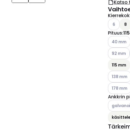
Katso 
Vaihto
Kierreko
Katso käyt
6
8
Pituus
:
11
Katso käyt
40 mm
Katso käyt
92 mm
115 mm
Katso käyt
138 mm
Katso käyt
178 mm
Ankkrin p
Katso käyt
galvanoi
käsitte
Tärkei