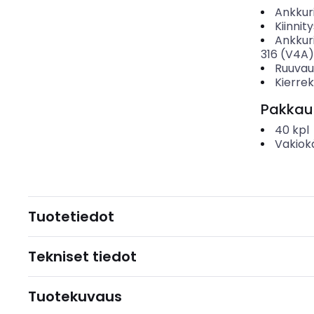
Ankkur
Kiinnit
Ankkuri
316 (V4A)
Ruuvau
Kierre
Pakkau
40
kpl
Vakiok
Tuotetiedot
Tekniset tiedot
Tuotekuvaus