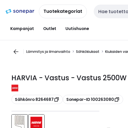
Siirry
Siirry
navigointiin
sisältöön
Tuotekategoriat
Haku
Kampanjat
Outlet
Uutishuone
Lämmitys ja ilmanvaihto
Sähkökiukaat
Kiukaiden va
HARVIA - Vastus - Vastus 2500W
Kopioi
Kopioi
Sähkönro 8264687
Sonepar-ID 100263080