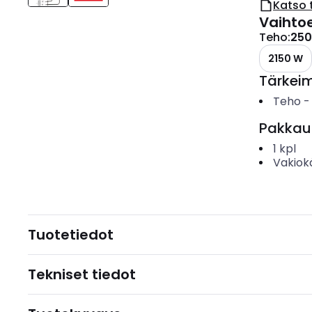
Katso 
Vaihto
Teho
:
250
2150 W
Tärkei
Teho
Pakkau
1
kpl
Vakiok
Tuotetiedot
Tekniset tiedot