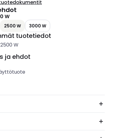
tuotedokumentit
ehdot
0 W
2500 W
3000 W
mmät tuotetiedot
-
2500
W
s ja ehdot
äyttötuote