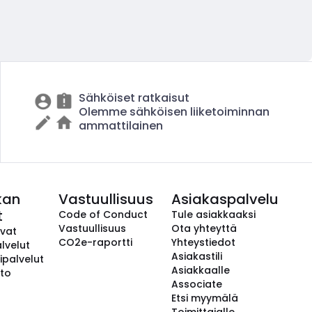
Sähköiset ratkaisut
Olemme sähköisen liiketoiminnan
ammattilainen
kan
Vastuullisuus
Asiakaspalvelu
t
Code of Conduct
Tule asiakkaaksi
Vastuullisuus
Ota yhteyttä
avat
CO2e-raportti
Yhteystiedot
lvelut
Asiakastili
ipalvelut
Asiakkaalle
to
Associate
Etsi myymälä