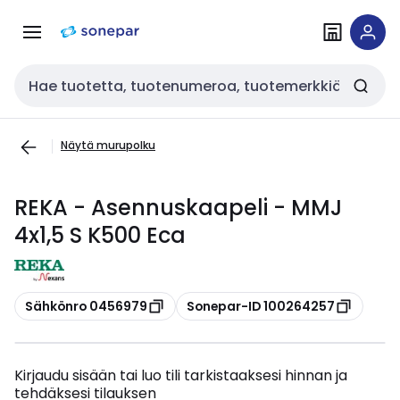
Siirry
Siirry
navigointiin
sisältöön
Haku
Näytä murupolku
REKA - Asennuskaapeli - MMJ
4x1,5 S K500 Eca
Kopioi
Kopioi
Sähkönro 0456979
Sonepar-ID 100264257
Kirjaudu sisään tai luo tili tarkistaaksesi hinnan ja
tehdäksesi tilauksen