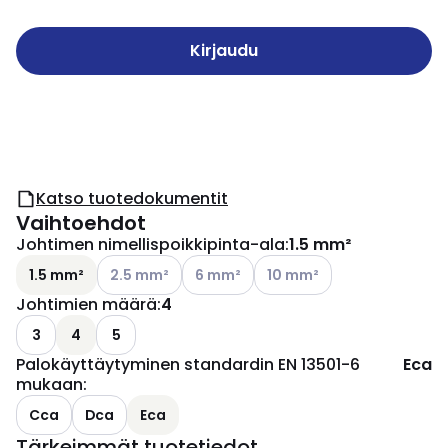
Kirjaudu
Katso tuotedokumentit
Vaihtoehdot
Johtimen nimellispoikkipinta-ala
:
1.5 mm²
Katso käytettävissä olevat vaihtoehdot
Katso käytettävissä olevat vaihtoehd
Katso käytettävissä olevat
1.5 mm²
2.5 mm²
6 mm²
10 mm²
Johtimien määrä
:
4
3
4
5
Palokäyttäytyminen standardin EN 13501-6
Eca
mukaan
:
Cca
Dca
Eca
Tärkeimmät tuotetiedot