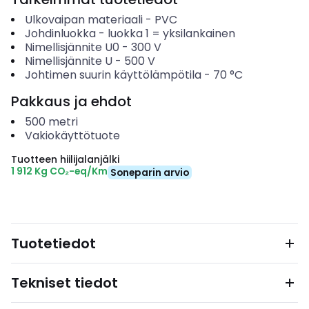
Ulkovaipan materiaali
-
PVC
Johdinluokka
-
luokka 1 = yksilankainen
Nimellisjännite U0
-
300
V
Nimellisjännite U
-
500
V
Johtimen suurin käyttölämpötila
-
70
°C
Pakkaus ja ehdot
500
metri
Vakiokäyttötuote
Tuotteen hiilijalanjälki
1 912 Kg CO₂-eq/Km
Soneparin arvio
Tuotetiedot
Tekniset tiedot