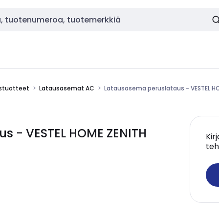
ustuotteet
Latausasemat AC
Latausasema peruslataus - VESTEL HO
us - VESTEL HOME ZENITH
Kir
teh