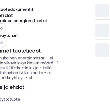
tuotedokumentit
ehdot
kainen energiamittari
:
ei
lä
 näytön
:
ei
o käytettävissä olevat vaihtoehdot
lä
mmät tuotetiedot
mukainen energiamittari
-
ei
in vikavirtakytkimien määrä
-
1
itu RFID-kortin lukija
-
kyllä
oitavissa LAN:n kautta
-
ei
verkkoyhteys
-
ei
s ja ehdot
äyttötuote