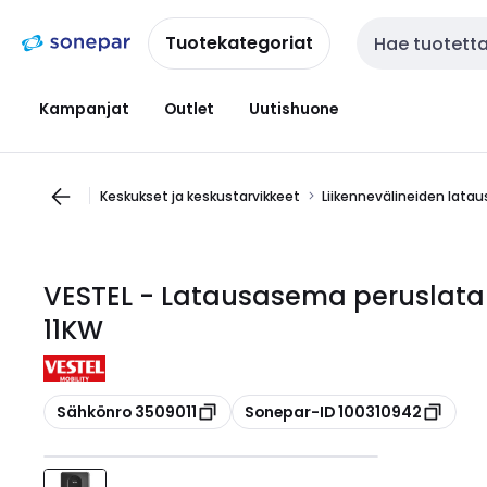
Siirry
Siirry
navigointiin
sisältöön
Tuotekategoriat
Haku
Kampanjat
Outlet
Uutishuone
Keskukset ja keskustarvikkeet
Liikennevälineiden lata
VESTEL - Latausasema peruslata
11KW
Kopioi
Kopioi
Sähkönro 3509011
Sonepar-ID 100310942