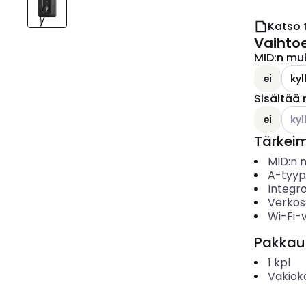
Katso 
Vaihto
MID:n mu
ei
kyl
Sisältää
Kats
ei
kyl
Tärkei
MID:n 
A-tyyp
Integro
Verkost
Wi-Fi-
Pakkau
1
kpl
Vakiok