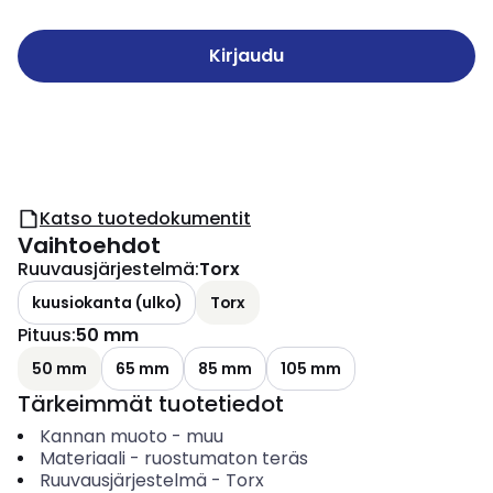
Kirjaudu
Katso tuotedokumentit
Vaihtoehdot
Ruuvausjärjestelmä
:
Torx
kuusiokanta (ulko)
Torx
Pituus
:
50 mm
50 mm
65 mm
85 mm
105 mm
Tärkeimmät tuotetiedot
Kannan muoto
-
muu
Materiaali
-
ruostumaton teräs
Ruuvausjärjestelmä
-
Torx