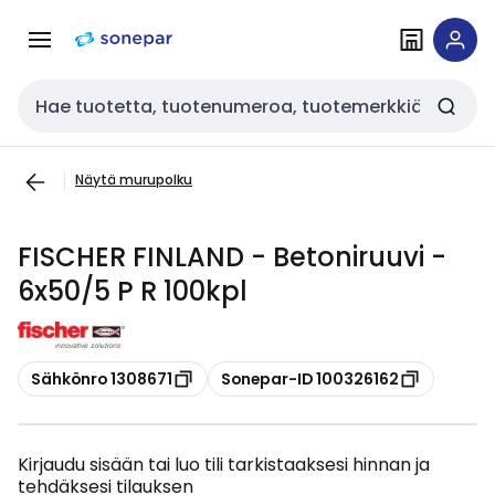
Siirry
Siirry
navigointiin
sisältöön
Haku
Näytä murupolku
FISCHER FINLAND - Betoniruuvi -
6x50/5 P R 100kpl
Kopioi
Kopioi
Sähkönro 1308671
Sonepar-ID 100326162
Kirjaudu sisään tai luo tili tarkistaaksesi hinnan ja
tehdäksesi tilauksen