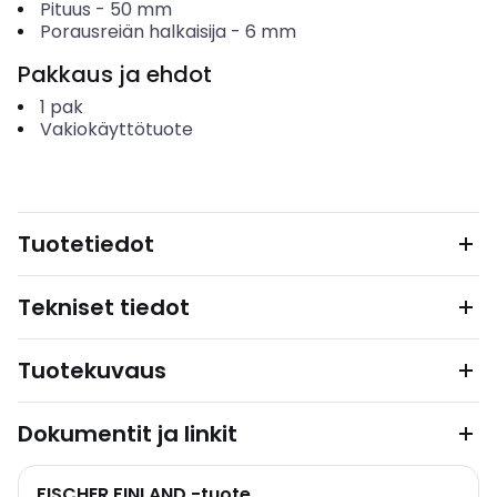
Pituus
-
50
mm
Porausreiän halkaisija
-
6
mm
Pakkaus ja ehdot
1
pak
Vakiokäyttötuote
Tuotetiedot
Tekniset tiedot
Tuotekuvaus
Dokumentit ja linkit
FISCHER FINLAND -tuote