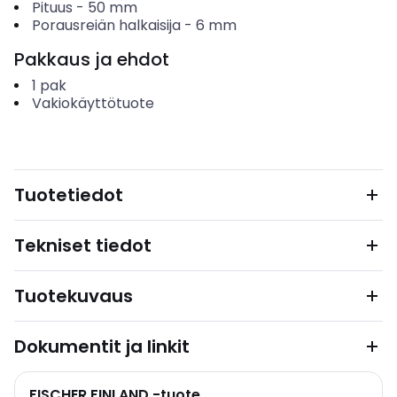
Pituus
-
50
mm
Porausreiän halkaisija
-
6
mm
Pakkaus ja ehdot
1
pak
Vakiokäyttötuote
Tuotetiedot
Tekniset tiedot
Tuotekuvaus
Dokumentit ja linkit
FISCHER FINLAND -tuote