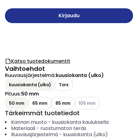
Kirjaudu
Katso tuotedokumentit
Vaihtoehdot
Ruuvausjärjestelmä
:
kuusiokanta (ulko)
kuusiokanta (ulko)
Torx
Pituus
:
50 mm
Katso käytettävissä olevat v
50 mm
65 mm
85 mm
105 mm
Tärkeimmät tuotetiedot
Kannan muoto
-
kuusiokanta kauluksella
Materiaali
-
ruostumaton teräs
Ruuvausjärjestelmä
-
kuusiokanta (ulko)