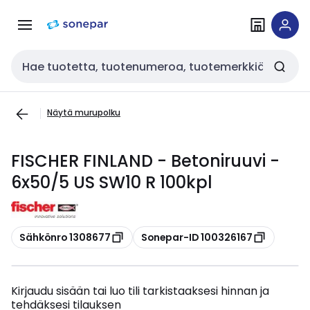
Siirry
Siirry
navigointiin
sisältöön
Haku
Näytä murupolku
FISCHER FINLAND - Betoniruuvi -
6x50/5 US SW10 R 100kpl
Kopioi
Kopioi
Sähkönro 1308677
Sonepar-ID 100326167
Kirjaudu sisään tai luo tili tarkistaaksesi hinnan ja
tehdäksesi tilauksen