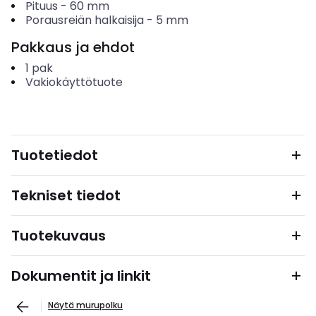
Pituus
-
60
mm
Porausreiän halkaisija
-
5
mm
Pakkaus ja ehdot
1
pak
Vakiokäyttötuote
Tuotetiedot
Tekniset tiedot
Tuotekuvaus
Dokumentit ja linkit
Näytä murupolku