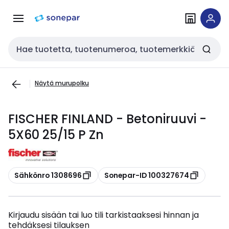
Siirry
Siirry
navigointiin
sisältöön
Haku
Näytä murupolku
FISCHER FINLAND - Betoniruuvi -
5X60 25/15 P Zn
Kopioi
Kopioi
Sähkönro 1308696
Sonepar-ID 100327674
Kirjaudu sisään tai luo tili tarkistaaksesi hinnan ja
tehdäksesi tilauksen