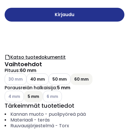
Kirjaudu
Katso tuotedokumentit
Vaihtoehdot
Pituus
:
60 mm
Katso käytettävissä olevat vaihtoehdot
30 mm
40 mm
50 mm
60 mm
Porausreiän halkaisija
:
5 mm
Katso käytettävissä olevat vaihtoehdot
Katso käytettävissä olevat vaihtoehdot
4 mm
5 mm
6 mm
Tärkeimmät tuotetiedot
Kannan muoto
-
puolipyöreä pää
Materiaali
-
teräs
Ruuvausjärjestelmä
-
Torx