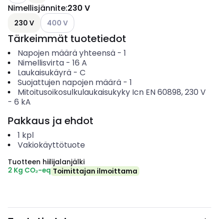
Nimellisjännite
:
230 V
Katso käytettävissä olevat vaihtoehdot
230 V
400 V
Tärkeimmät tuotetiedot
Napojen määrä yhteensä
-
1
Nimellisvirta
-
16
A
Laukaisukäyrä
-
C
Suojattujen napojen määrä
-
1
Mitoitusoikosulkulaukaisukyky Icn EN 60898, 230 V
-
6
kA
Pakkaus ja ehdot
1
kpl
Vakiokäyttötuote
Tuotteen hiilijalanjälki
2 Kg CO₂-eq
Toimittajan ilmoittama