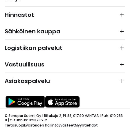
Hinnastot
Sähköinen kauppa
Logistiikan palvelut
Vastuullisuus
Asiakaspalvelu
© Sonepar Suomi Oy | Ritakuja 2, PL 88, 01740 VANTAA | Puh. 010 283
11 | Y-tunnus: 0213785-2
Tietosuoja
Evästeiden hallinta
Evästeet
Myyntiehdot