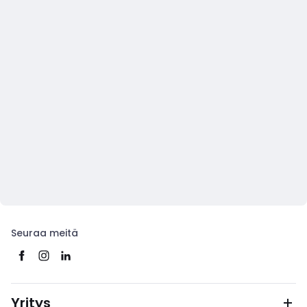
Seuraa meitä
Yritys