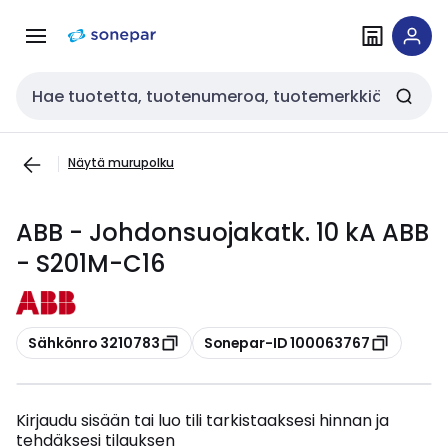
Siirry
Siirry
navigointiin
sisältöön
Haku
Näytä murupolku
ABB - Johdonsuojakatk. 10 kA ABB
- S201M-C16
Kopioi
Kopioi
Sähkönro 3210783
Sonepar-ID 100063767
Kirjaudu sisään tai luo tili tarkistaaksesi hinnan ja
tehdäksesi tilauksen