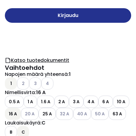
Kirjaudu
Katso tuotedokumentit
Vaihtoehdot
Napojen määrä yhteensä
:
1
Katso käytettävissä olevat vaihtoehdot
Katso käytettävissä olevat vaihtoehdot
Katso käytettävissä olevat vaihtoehdot
1
2
3
4
Nimellisvirta
:
16 A
0.5 A
1 A
1.6 A
2 A
3 A
4 A
6 A
10 A
Katso käytettävissä olevat vaihtoehdot
Katso käytettävissä olevat vaihtoehd
Katso käytettävissä olevat v
Katso käytettävissä 
16 A
20 A
25 A
32 A
40 A
50 A
63 A
Laukaisukäyrä
:
C
B
C