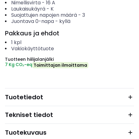
Nimellisvirta
-
16
A
Laukaisukäyrä
-
K
Suojattujen napojen määrä
-
3
Juontava 0-napa
-
kyllä
Pakkaus ja ehdot
1
kpl
Vakiokäyttötuote
Tuotteen hiilijalanjälki
7 Kg CO₂-eq
Toimittajan ilmoittama
Tuotetiedot
Tekniset tiedot
Tuotekuvaus