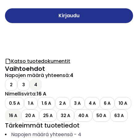
Kirjaudu
Katso tuotedokumentit
Vaihtoehdot
Napojen määrä yhteensä
:
4
2
3
4
Nimellisvirta
:
16 A
0.5 A
1 A
1.6 A
2 A
3 A
4 A
6 A
10 A
16 A
20 A
25 A
32 A
40 A
50 A
63 A
Tärkeimmät tuotetiedot
Napojen määrä yhteensä
-
4