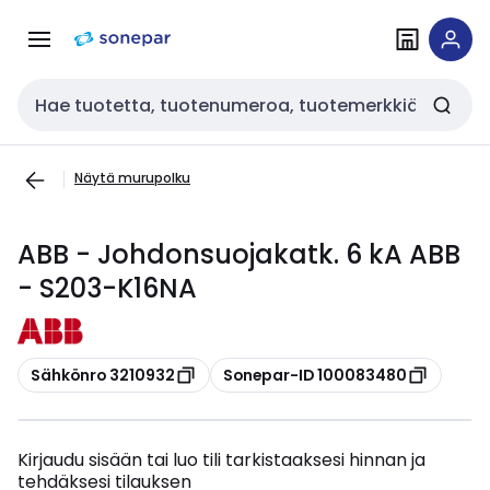
Siirry
Siirry
navigointiin
sisältöön
Haku
Näytä murupolku
ABB - Johdonsuojakatk. 6 kA ABB
- S203-K16NA
Kopioi
Kopioi
Sähkönro 3210932
Sonepar-ID 100083480
Kirjaudu sisään tai luo tili tarkistaaksesi hinnan ja
tehdäksesi tilauksen