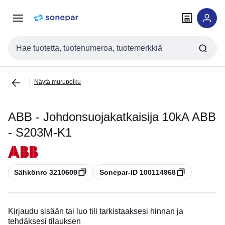
Siirry
Siirry
navigointiin
sisältöön
Haku
Näytä murupolku
ABB - Johdonsuojakatkaisija 10kA ABB
- S203M-K1
Kopioi
Kopioi
Sähkönro 3210609
Sonepar-ID 100114968
Kirjaudu sisään tai luo tili tarkistaaksesi hinnan ja
tehdäksesi tilauksen