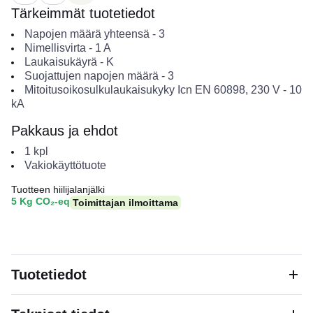
Tärkeimmät tuotetiedot
Napojen määrä yhteensä
-
3
Nimellisvirta
-
1
A
Laukaisukäyrä
-
K
Suojattujen napojen määrä
-
3
Mitoitusoikosulkulaukaisukyky Icn EN 60898, 230 V
-
10
kA
Pakkaus ja ehdot
1
kpl
Vakiokäyttötuote
Tuotteen hiilijalanjälki
5 Kg CO₂-eq
Toimittajan ilmoittama
Tuotetiedot