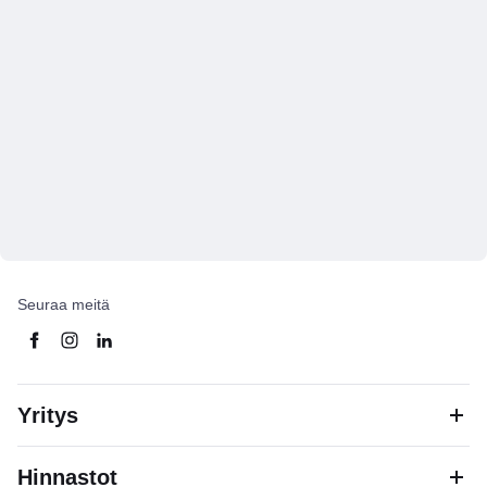
Seuraa meitä
Yritys
Hinnastot