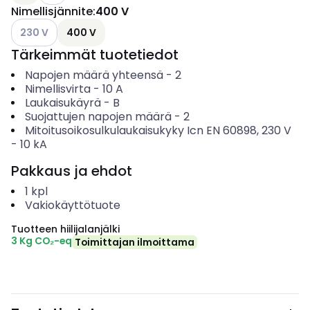
Nimellisjännite
:
400 V
Katso käytettävissä olevat vaihtoehdot
230 V
400 V
Tärkeimmät tuotetiedot
Napojen määrä yhteensä
-
2
Nimellisvirta
-
10
A
Laukaisukäyrä
-
B
Suojattujen napojen määrä
-
2
Mitoitusoikosulkulaukaisukyky Icn EN 60898, 230 V
-
10
kA
Pakkaus ja ehdot
1
kpl
Vakiokäyttötuote
Tuotteen hiilijalanjälki
3 Kg CO₂-eq
Toimittajan ilmoittama