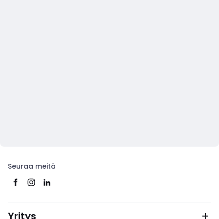
Seuraa meitä
Yritys