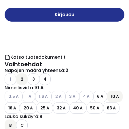
Kirjaudu
Katso tuotedokumentit
Vaihtoehdot
Napojen määrä yhteensä
:
2
Katso käytettävissä olevat vaihtoehdot
1
2
3
4
Nimellisvirta
:
10 A
Katso käytettävissä olevat vaihtoehdot
Katso käytettävissä olevat vaihtoehdot
Katso käytettävissä olevat vaihtoehdot
Katso käytettävissä olevat vaihtoehdo
Katso käytettävissä olevat vai
Katso käytettävissä ole
0.5 A
1 A
1.6 A
2 A
3 A
4 A
6 A
10 A
16 A
20 A
25 A
32 A
40 A
50 A
63 A
Laukaisukäyrä
:
B
B
C