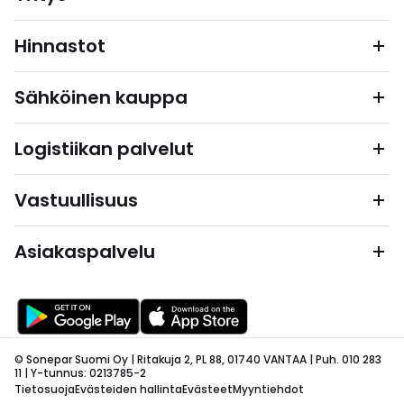
Hinnastot
Sähköinen kauppa
Logistiikan palvelut
Vastuullisuus
Asiakaspalvelu
© Sonepar Suomi Oy | Ritakuja 2, PL 88, 01740 VANTAA | Puh. 010 283
11 | Y-tunnus: 0213785-2
Tietosuoja
Evästeiden hallinta
Evästeet
Myyntiehdot