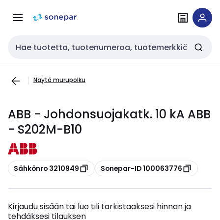
Siirry
Siirry
navigointiin
sisältöön
Haku
Näytä murupolku
ABB - Johdonsuojakatk. 10 kA ABB
- S202M-B10
Kopioi
Kopioi
Sähkönro 3210949
Sonepar-ID 100063776
Kirjaudu sisään tai luo tili tarkistaaksesi hinnan ja
tehdäksesi tilauksen