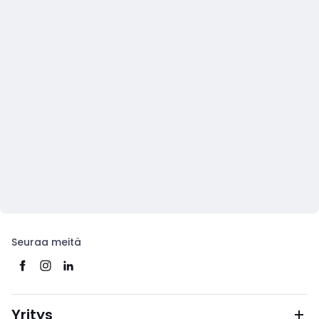
Seuraa meitä
Yritys