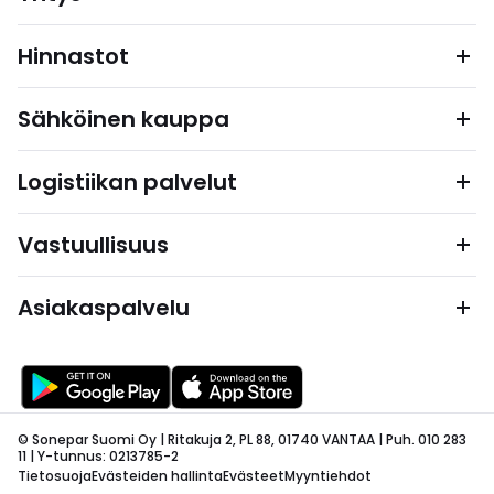
Hinnastot
Sähköinen kauppa
Logistiikan palvelut
Vastuullisuus
Asiakaspalvelu
© Sonepar Suomi Oy | Ritakuja 2, PL 88, 01740 VANTAA | Puh. 010 283
11 | Y-tunnus: 0213785-2
Tietosuoja
Evästeiden hallinta
Evästeet
Myyntiehdot