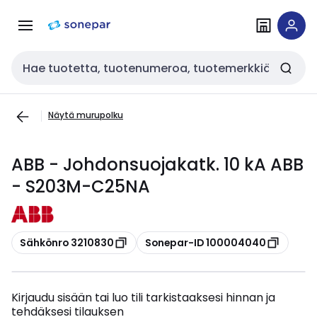
Siirry
Siirry
navigointiin
sisältöön
Haku
Näytä murupolku
ABB - Johdonsuojakatk. 10 kA ABB
- S203M-C25NA
Kopioi
Kopioi
Sähkönro 3210830
Sonepar-ID 100004040
Kirjaudu sisään tai luo tili tarkistaaksesi hinnan ja
tehdäksesi tilauksen