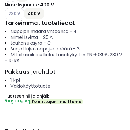
Nimellisjännite
:
400 V
Katso käytettävissä olevat vaihtoehdot
230 V
400 V
Tärkeimmät tuotetiedot
Napojen määrä yhteensä
-
4
Nimellisvirta
-
25
A
Laukaisukäyrä
-
C
Suojattujen napojen määrä
-
3
Mitoitusoikosulkulaukaisukyky Icn EN 60898, 230 V
-
10
kA
Pakkaus ja ehdot
1
kpl
Vakiokäyttötuote
Tuotteen hiilijalanjälki
9 Kg CO₂-eq
Toimittajan ilmoittama