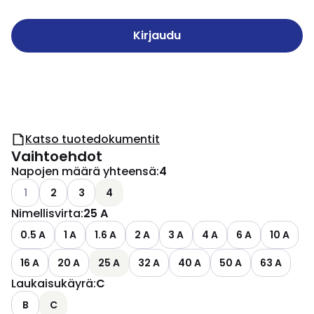
Kirjaudu
Katso tuotedokumentit
Vaihtoehdot
Napojen määrä yhteensä
:
4
Katso käytettävissä olevat vaihtoehdot
1
2
3
4
Nimellisvirta
:
25 A
0.5 A
1 A
1.6 A
2 A
3 A
4 A
6 A
10 A
16 A
20 A
25 A
32 A
40 A
50 A
63 A
Laukaisukäyrä
:
C
B
C