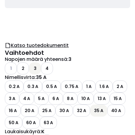
Katso tuotedokumentit
Vaihtoehdot
Napojen määrä yhteensä
:
3
Katso käytettävissä olevat vaihtoehdot
1
2
3
4
Nimellisvirta
:
35 A
0.2 A
0.3 A
0.5 A
0.75 A
1 A
1.6 A
2 A
3 A
4 A
5 A
6 A
8 A
10 A
13 A
15 A
16 A
20 A
25 A
30 A
32 A
35 A
40 A
50 A
60 A
63 A
Laukaisukäyrä
:
K