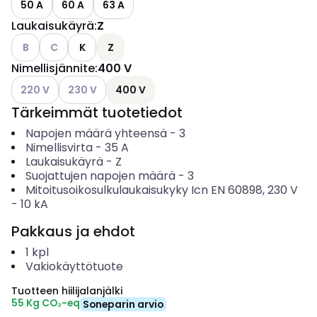
50 A
60 A
63 A
Laukaisukäyrä
:
Z
Katso käytettävissä olevat vaihtoehdot
Katso käytettävissä olevat vaihtoehdot
B
C
K
Z
Nimellisjännite
:
400 V
Katso käytettävissä olevat vaihtoehdot
Katso käytettävissä olevat vaihtoehdot
220 V
230 V
400 V
Tärkeimmät tuotetiedot
Napojen määrä yhteensä
-
3
Nimellisvirta
-
35
A
Laukaisukäyrä
-
Z
Suojattujen napojen määrä
-
3
Mitoitusoikosulkulaukaisukyky Icn EN 60898, 230 V
-
10
kA
Pakkaus ja ehdot
1
kpl
Vakiokäyttötuote
Tuotteen hiilijalanjälki
55 Kg CO₂-eq
Soneparin arvio