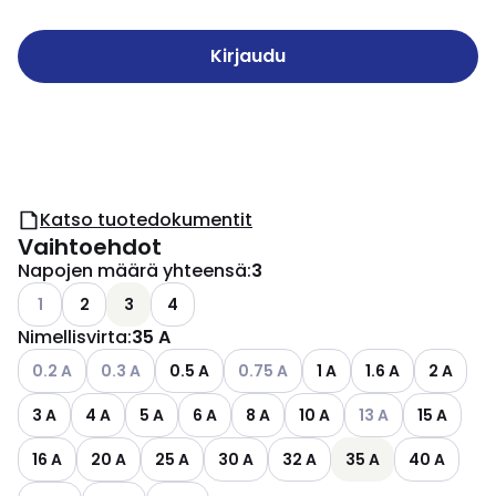
Kirjaudu
Katso tuotedokumentit
Vaihtoehdot
Napojen määrä yhteensä
:
3
Katso käytettävissä olevat vaihtoehdot
1
2
3
4
Nimellisvirta
:
35 A
Katso käytettävissä olevat vaihtoehdot
Katso käytettävissä olevat vaihtoehdot
Katso käytettävissä olevat vaihto
0.2 A
0.3 A
0.5 A
0.75 A
1 A
1.6 A
2 A
Katso käytettäviss
3 A
4 A
5 A
6 A
8 A
10 A
13 A
15 A
16 A
20 A
25 A
30 A
32 A
35 A
40 A