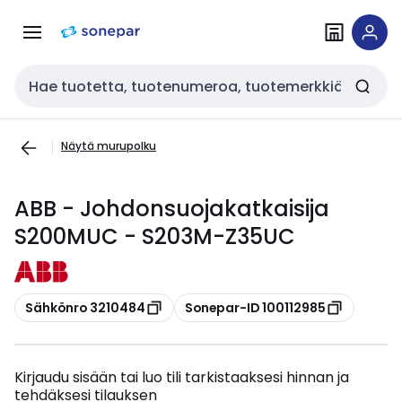
Siirry
Siirry
navigointiin
sisältöön
Haku
Näytä murupolku
ABB - Johdonsuojakatkaisija
S200MUC - S203M-Z35UC
Kopioi
Kopioi
Sähkönro 3210484
Sonepar-ID 100112985
Kirjaudu sisään tai luo tili tarkistaaksesi hinnan ja
tehdäksesi tilauksen