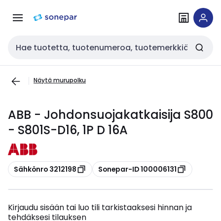
Siirry
Siirry
navigointiin
sisältöön
Haku
Näytä murupolku
ABB - Johdonsuojakatkaisija S800
- S801S-D16, 1P D 16A
Kopioi
Kopioi
Sähkönro 3212198
Sonepar-ID 100006131
Kirjaudu sisään tai luo tili tarkistaaksesi hinnan ja
tehdäksesi tilauksen