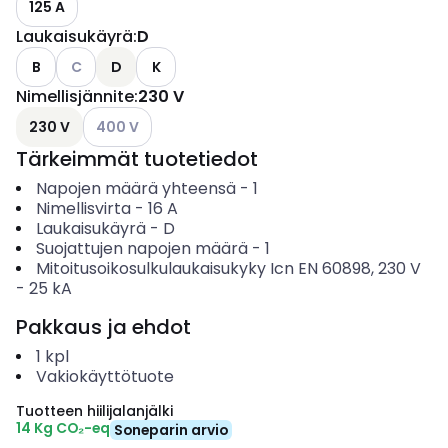
125 A
Laukaisukäyrä
:
D
Katso käytettävissä olevat vaihtoehdot
B
C
D
K
Nimellisjännite
:
230 V
Katso käytettävissä olevat vaihtoehdot
230 V
400 V
Tärkeimmät tuotetiedot
Napojen määrä yhteensä
-
1
Nimellisvirta
-
16
A
Laukaisukäyrä
-
D
Suojattujen napojen määrä
-
1
Mitoitusoikosulkulaukaisukyky Icn EN 60898, 230 V
-
25
kA
Pakkaus ja ehdot
1
kpl
Vakiokäyttötuote
Tuotteen hiilijalanjälki
14 Kg CO₂-eq
Soneparin arvio