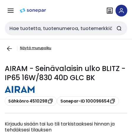
Siirry
Siirry
navigointiin
sisältöön
Haku
Näytä murupolku
AIRAM - Seinävalaisin ulko BLITZ -
IP65 16W/830 40D GLC BK
Kopioi
Kopioi
Sähkönro 4510298
Sonepar-ID 100096654
Kirjaudu sisään tai luo tili tarkistaaksesi hinnan ja
tehdäksesi tilauksen