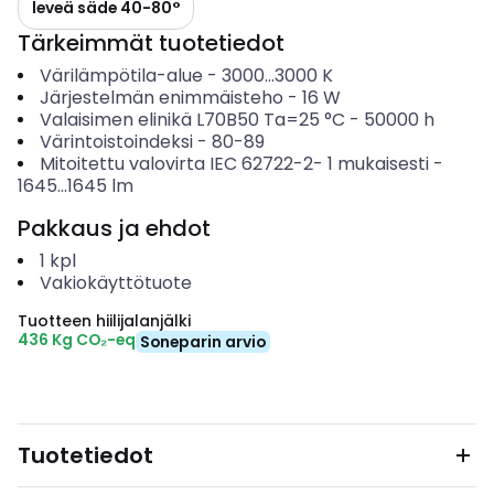
leveä säde 40-80°
Tärkeimmät tuotetiedot
Värilämpötila-alue
-
3000...3000
K
Järjestelmän enimmäisteho
-
16
W
Valaisimen elinikä L70B50 Ta=25 °C
-
50000
h
Värintoistoindeksi
-
80-89
Mitoitettu valovirta IEC 62722-2- 1 mukaisesti
-
1645...1645
lm
Pakkaus ja ehdot
1
kpl
Vakiokäyttötuote
Tuotteen hiilijalanjälki
436 Kg CO₂-eq
Soneparin arvio
Tuotetiedot