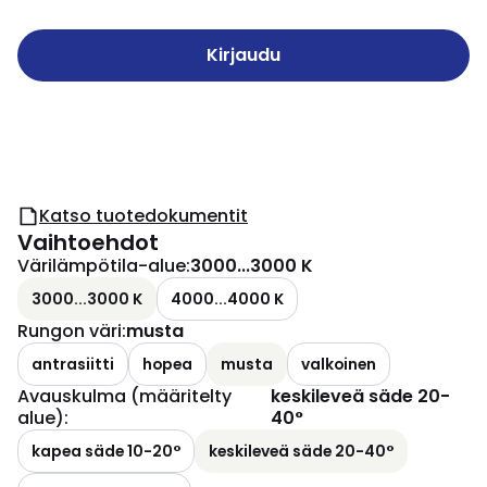
Kirjaudu
Katso tuotedokumentit
Vaihtoehdot
Värilämpötila-alue
:
3000...3000 K
3000...3000 K
4000...4000 K
Rungon väri
:
musta
antrasiitti
hopea
musta
valkoinen
Avauskulma (määritelty
keskileveä säde 20-
alue)
:
40°
kapea säde 10-20°
keskileveä säde 20-40°