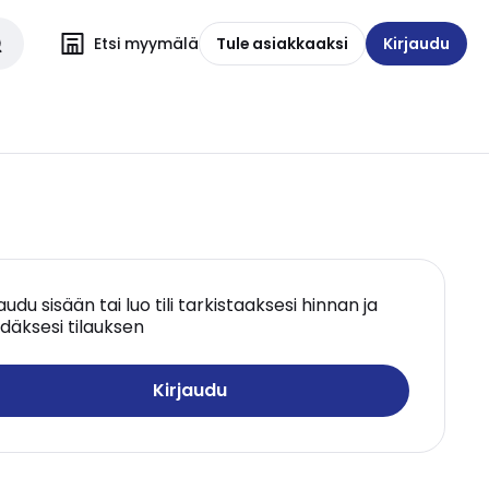
Etsi myymälä
Tule asiakkaaksi
Kirjaudu
jaudu sisään tai luo tili tarkistaaksesi hinnan ja
däksesi tilauksen
Kirjaudu