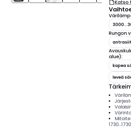
Katso 
Vaihto
Värilämp
3000...3
Rungon v
antrasiit
Avauskul
alue)
:
kapea s
leveä s
Tärkei
Värilä
Järjes
Valais
Värinto
Mitoite
1730...173