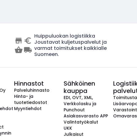
Huippuluokan logistiikka
Joustavat kuljetuspalvelut ja
varmat toimitukset kaikkialle
Suomeen.
Hinnastot
Sähköinen
Logistii
kauppa
palvelu
 Oy
Palveluhinnasto
Hinta- ja
EDI, OVT, XML,
Toimitust
tuotetiedostot
Verkkolasku ja
Lisäarvopa
aehdot
Myyntiehdot
Punchout
Varastoint
Asiakasvarasto APP
Omavaras
Valintatyökalut
ct
UKK
ynnin
Julkaisut