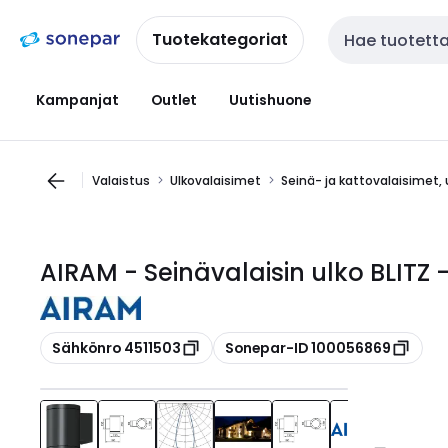
Siirry
Siirry
navigointiin
sisältöön
Tuotekategoriat
Haku
Kampanjat
Outlet
Uutishuone
Valaistus
Ulkovalaisimet
Seinä- ja kattovalaisimet, 
AIRAM - Seinävalaisin ulko BLITZ
Kopioi
Kopioi
Sähkönro 4511503
Sonepar-ID 100056869