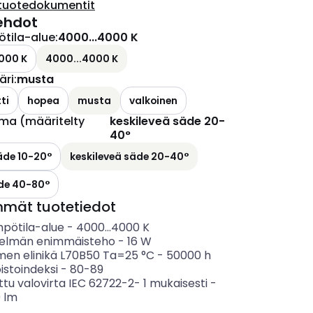
tuotedokumentit
ehdot
ötila-alue
:
4000...4000 K
000 K
4000...4000 K
äri
:
musta
ti
hopea
musta
valkoinen
ma (määritelty
keskileveä säde 20-
40°
äde 10-20°
keskileveä säde 20-40°
äde 40-80°
mmät tuotetiedot
mpötila-alue
-
4000...4000
K
telmän enimmäisteho
-
16
W
imen elinikä L70B50 Ta=25 °C
-
50000
h
istoindeksi
-
80-89
ttu valovirta IEC 62722-2- 1 mukaisesti
-
0
lm