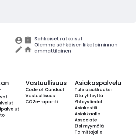
Sähköiset ratkaisut
Olemme sähköisen liiketoiminnan
ammattilainen
kan
Vastuullisuus
Asiakaspalvelu
t
Code of Conduct
Tule asiakkaaksi
Vastuullisuus
Ota yhteyttä
avat
CO2e-raportti
Yhteystiedot
lvelut
Asiakastili
ipalvelut
Asiakkaalle
to
Associate
Etsi myymälä
Toimittajalle