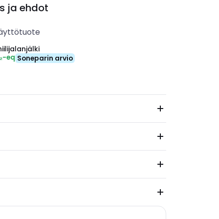
s ja ehdot
äyttötuote
ilijalanjälki
₂-eq
Soneparin arvio