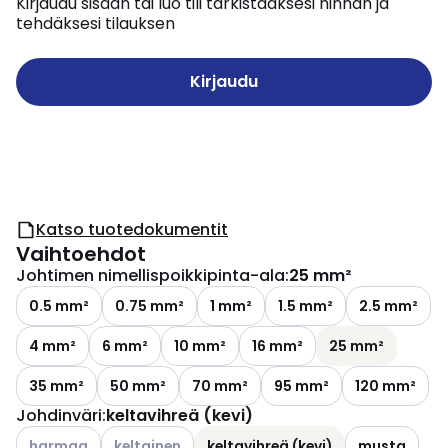
Kirjaudu sisään tai luo tili tarkistaaksesi hinnan ja
tehdäksesi tilauksen
Kirjaudu
Katso tuotedokumentit
Vaihtoehdot
Johtimen nimellispoikkipinta-ala
:
25 mm²
0.5 mm²
0.75 mm²
1 mm²
1.5 mm²
2.5 mm²
4 mm²
6 mm²
10 mm²
16 mm²
25 mm²
35 mm²
50 mm²
70 mm²
95 mm²
120 mm²
Johdinväri
:
keltavihreä (kevi)
Katso käytettävissä olevat vaihtoehdot
Katso käytettävissä olevat vaihtoehdot
harmaa
keltainen
keltavihreä (kevi)
musta