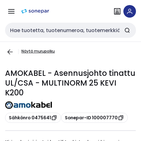
Siirry
Siirry
navigointiin
sisältöön
Haku
Näytä murupolku
AMOKABEL - Asennusjohto tinattu
UL/CSA - MULTINORM 25 KEVI
K200
Kopioi
Kopioi
Sähkönro 0475641
Sonepar-ID 100007770