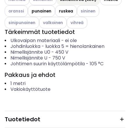
Katso käytettävissä olevat vaihtoehdot
Katso käytettävissä oleva
oranssi
punainen
ruskea
sininen
Katso käytettävissä olevat vaihtoehdot
Katso käytettävissä olevat vaihtoehdot
Katso käytettävissä olevat vai
sinipunainen
valkoinen
vihreä
Tärkeimmät tuotetiedot
Ulkovaipan materiaali
-
ei ole
Johdinluokka
-
luokka 5 = hienolankainen
Nimellisjännite U0
-
450
V
Nimellisjännite U
-
750
V
Johtimen suurin käyttölämpötila
-
105
°C
Pakkaus ja ehdot
1
metri
Vakiokäyttötuote
Tuotetiedot