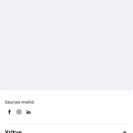
Seuraa meitä
Yritys