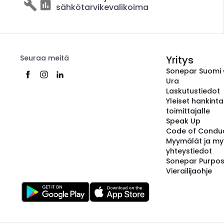
sähkötarvikevalikoima
Seuraa meitä
Yritys
Sonepar Suomi
Ura
Laskutustiedot
Yleiset hankint
toimittajalle
Speak Up
Code of Condu
Myymälät ja my
yhteystiedot
Sonepar Purpo
Vierailijaohje