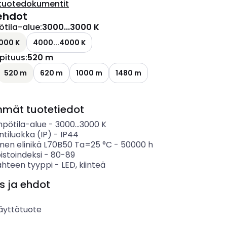
tuotedokumentit
ehdot
ötila-alue
:
3000...3000 K
000 K
4000...4000 K
pituus
:
520 m
520 m
620 m
1000 m
1480 m
mmät tuotetiedot
mpötila-alue
-
3000...3000
K
ntiluokka (IP)
-
IP44
imen elinikä L70B50 Ta=25 °C
-
50000
h
istoindeksi
-
80-89
ähteen tyyppi
-
LED, kiinteä
s ja ehdot
äyttötuote