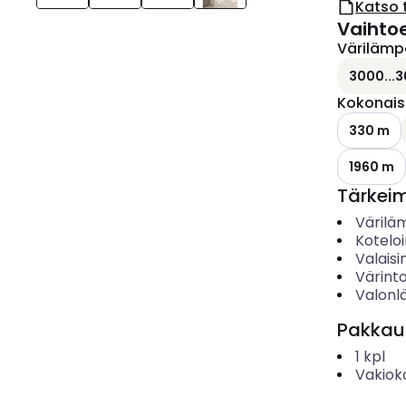
Katso 
Vaihto
Värilämp
3000...3
Kokonais
330 m
1960 m
Tärkei
Värilä
Koteloi
Valais
Värinto
Valonl
Pakkau
1
kpl
Vakiok