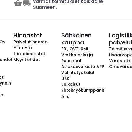
varmat toimitukset kaikkialle
Suomeen.
Hinnastot
Sähköinen
Logistii
kauppa
palvelu
 Oy
Palveluhinnasto
Hinta- ja
EDI, OVT, XML,
Toimitust
tuotetiedostot
Verkkolasku ja
Lisäarvopa
aehdot
Myyntiehdot
Punchout
Varastoint
Asiakasvarasto APP
Omavaras
Valintatyökalut
ct
UKK
ynnin
Julkaisut
Yhteistyökumppanit
se
A-Z