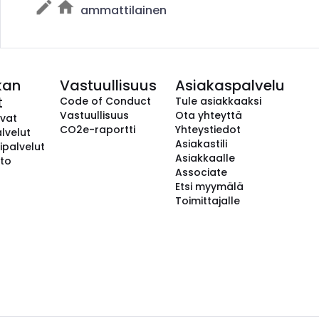
ammattilainen
kan
Vastuullisuus
Asiakaspalvelu
t
Code of Conduct
Tule asiakkaaksi
Vastuullisuus
Ota yhteyttä
avat
CO2e-raportti
Yhteystiedot
lvelut
Asiakastili
ipalvelut
Asiakkaalle
to
Associate
Etsi myymälä
Toimittajalle