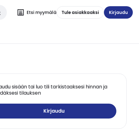
Etsi myymälä
Tule asiakkaaksi
Kirjaudu
jaudu sisään tai luo tili tarkistaaksesi hinnan ja
däksesi tilauksen
Kirjaudu