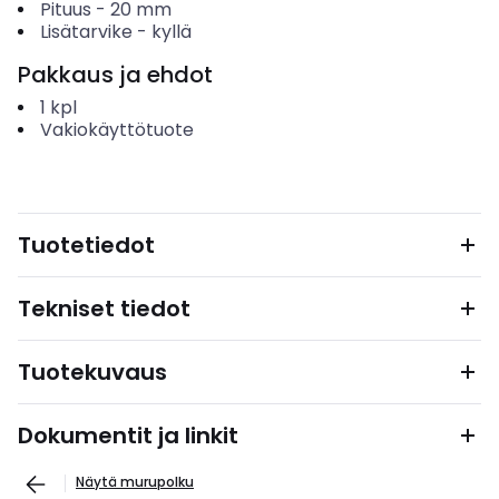
Pituus
-
20
mm
Lisätarvike
-
kyllä
Pakkaus ja ehdot
1
kpl
Vakiokäyttötuote
Tuotetiedot
Tekniset tiedot
Tuotekuvaus
Dokumentit ja linkit
Näytä murupolku