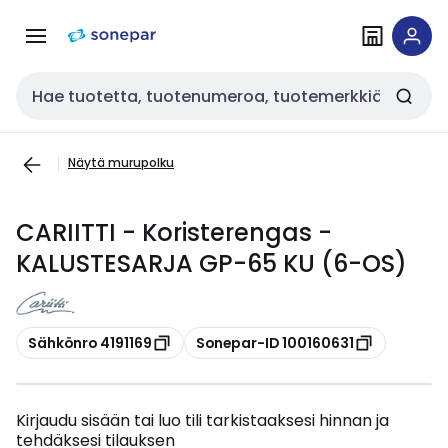
Siirry
Siirry
navigointiin
sisältöön
Haku
Näytä murupolku
CARIITTI - Koristerengas -
KALUSTESARJA GP-65 KU (6-OS)
Kopioi
Kopioi
Sähkönro 4191169
Sonepar-ID 100160631
Kirjaudu sisään tai luo tili tarkistaaksesi hinnan ja
tehdäksesi tilauksen