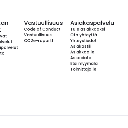
kan
Vastuullisuus
Asiakaspalvelu
t
Code of Conduct
Tule asiakkaaksi
Vastuullisuus
Ota yhteyttä
avat
CO2e-raportti
Yhteystiedot
lvelut
Asiakastili
ipalvelut
Asiakkaalle
to
Associate
Etsi myymälä
Toimittajalle