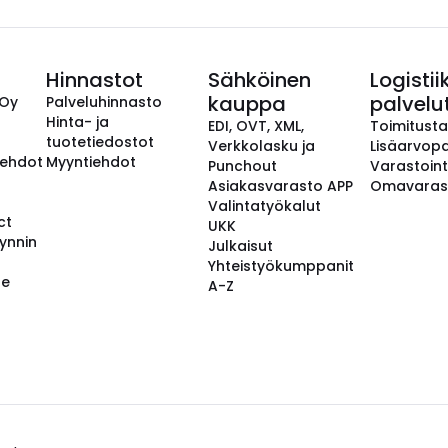
Hinnastot
Sähköinen
Logistii
kauppa
palvelu
 Oy
Palveluhinnasto
Hinta- ja
EDI, OVT, XML,
Toimitust
tuotetiedostot
Verkkolasku ja
Lisäarvopa
aehdot
Myyntiehdot
Punchout
Varastoint
Asiakasvarasto APP
Omavaras
Valintatyökalut
ct
UKK
ynnin
Julkaisut
Yhteistyökumppanit
se
A-Z