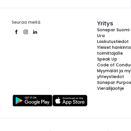
Seuraa meitä
Yritys
Sonepar Suomi
Ura
Laskutustiedot
Yleiset hankint
toimittajalle
Speak Up
Code of Condu
Myymälät ja my
yhteystiedot
Sonepar Purpo
Vierailijaohje