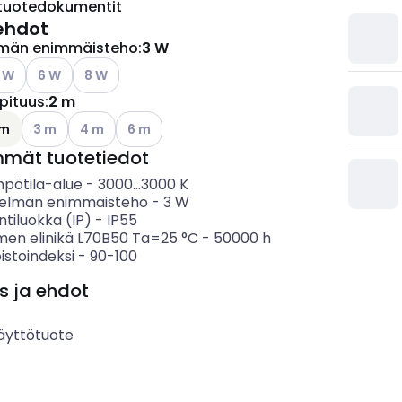
tuotedokumentit
ehdot
lmän enimmäisteho
:
3 W
so käytettävissä olevat vaihtoehdot
Katso käytettävissä olevat vaihtoehdot
Katso käytettävissä olevat vaihtoehdot
 W
6 W
8 W
pituus
:
2 m
Katso käytettävissä olevat vaihtoehdot
Katso käytettävissä olevat vaihtoehdot
Katso käytettävissä olevat vaihtoehdot
 m
3 m
4 m
6 m
mmät tuotetiedot
mpötila-alue
-
3000...3000
K
telmän enimmäisteho
-
3
W
ntiluokka (IP)
-
IP55
imen elinikä L70B50 Ta=25 °C
-
50000
h
istoindeksi
-
90-100
s ja ehdot
äyttötuote