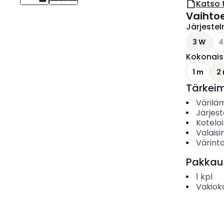
Katso 
Vaihto
Järjeste
Kat
3 W
4
Kokonais
1 m
2
Tärkei
Värilä
Järjes
Koteloi
Valais
Värinto
Pakkau
1
kpl
Vakiok