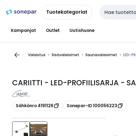
Siirry
Siirry
navigointiin
sisältöön
Tuotekategoriat
Haku
Kampanjat
Outlet
Uutishuone
Valaistus
Sisävalaisimet
Saunavalaisimet
LED-PR
CARIITTI - LED-PROFIILISARJA - S
Kopioi
Kopioi
Sähkönro 4191126
Sonepar-ID 100056223