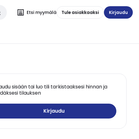
Etsi myymälä
Tule asiakkaaksi
Kirjaudu
jaudu sisään tai luo tili tarkistaaksesi hinnan ja
däksesi tilauksen
Kirjaudu