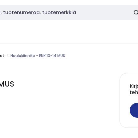
eet
Naulakiinnike - ENK 10-14 MUS
 MUS
Kir
teh