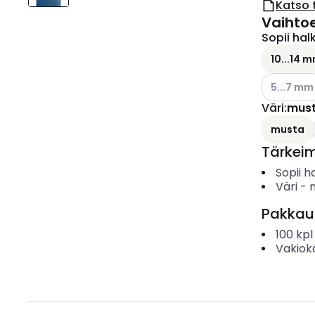
Katso 
Vaihto
Sopii halk
10...14 
Katso käyt
5...7 mm
Väri
:
mus
musta
Tärkei
Sopii ha
Väri
-
Pakkau
100
kpl
Vakiok