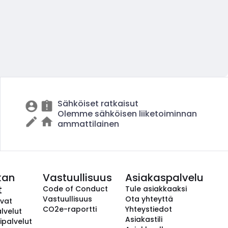
Sähköiset ratkaisut
Olemme sähköisen liiketoiminnan
ammattilainen
kan
Vastuullisuus
Asiakaspalvelu
t
Code of Conduct
Tule asiakkaaksi
Vastuullisuus
Ota yhteyttä
avat
CO2e-raportti
Yhteystiedot
lvelut
Asiakastili
ipalvelut