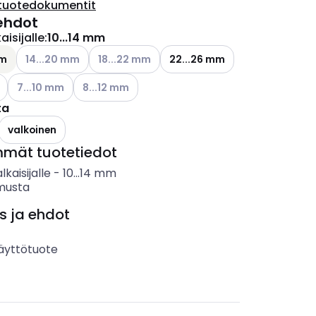
tuotedokumentit
ehdot
aisijalle
:
10...14 mm
Katso käytettävissä olevat vaihtoehdot
Katso käytettävissä olevat vaihtoehdot
mm
14...20 mm
18...22 mm
22...26 mm
ettävissä olevat vaihtoehdot
Katso käytettävissä olevat vaihtoehdot
Katso käytettävissä olevat vaihtoehdot
7...10 mm
8...12 mm
ta
valkoinen
mmät tuotetiedot
lkaisijalle
-
10...14
mm
musta
s ja ehdot
äyttötuote