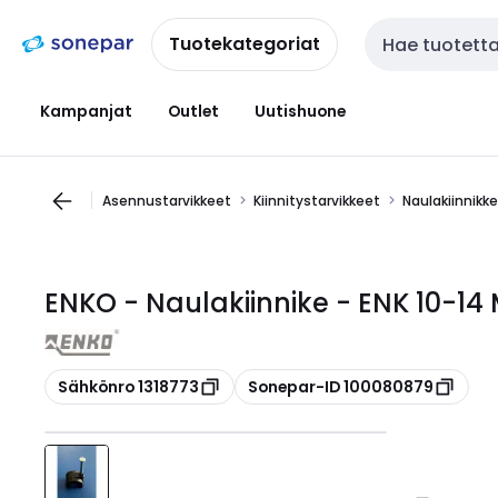
Siirry
Siirry
navigointiin
sisältöön
Tuotekategoriat
Haku
Kampanjat
Outlet
Uutishuone
Asennustarvikkeet
Kiinnitystarvikkeet
Naulakiinnikk
ENKO - Naulakiinnike - ENK 10-14
Kopioi
Kopioi
Sähkönro 1318773
Sonepar-ID 100080879