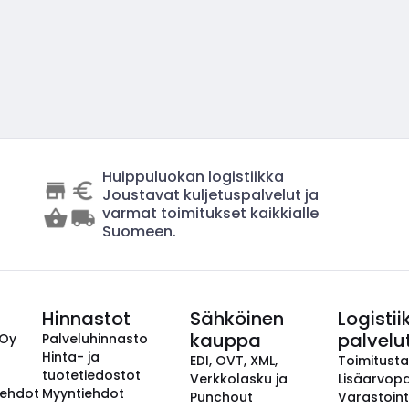
Huippuluokan logistiikka
Joustavat kuljetuspalvelut ja
varmat toimitukset kaikkialle
Suomeen.
Hinnastot
Sähköinen
Logistii
kauppa
palvelu
 Oy
Palveluhinnasto
Hinta- ja
EDI, OVT, XML,
Toimitust
tuotetiedostot
Verkkolasku ja
Lisäarvopa
aehdot
Myyntiehdot
Punchout
Varastoint