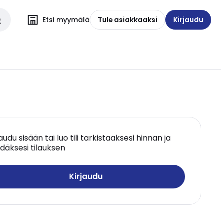
Etsi myymälä
Tule asiakkaaksi
Kirjaudu
jaudu sisään tai luo tili tarkistaaksesi hinnan ja
däksesi tilauksen
Kirjaudu