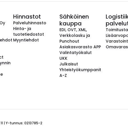
Hinnastot
Sähköinen
Logistii
kauppa
palvelu
 Oy
Palveluhinnasto
Hinta- ja
EDI, OVT, XML,
Toimitust
tuotetiedostot
Verkkolasku ja
Lisäarvopa
aehdot
Myyntiehdot
Punchout
Varastoint
Asiakasvarasto APP
Omavaras
Valintatyökalut
ct
UKK
ynnin
Julkaisut
Yhteistyökumppanit
se
A-Z
 11 | Y-tunnus: 0213785-2