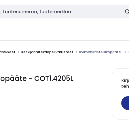
tarvikkeet
Keskijännitekaapelivarusteet
Kylmäkutisteulkopääte - C
kopääte - COT1.4205L
Kir
teh