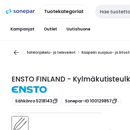
Siirry
Siirry
navigointiin
sisältöön
Tuotekategoriat
Haku
Kampanjat
Outlet
Uutishuone
Sähkönjakelu- ja televerkot
Kaapelin suojaus- ja liitos
ENSTO FINLAND - Kylmäkutisteul
Kopioi
Kopioi
Sähkönro 5218143
Sonepar-ID 100129857