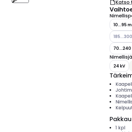
Katso 
Vaihto
Nimellisp
10...95 
Katso käyt
185...30
70...24
Nimellisj
24 kV
Tärkei
Kaapel
Johtim
Kaapel
Nimelli
Kelpuut
Pakkau
1
kpl