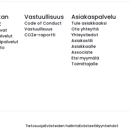
kan
Vastuullisuus
Asiakaspalvelu
t
Code of Conduct
Tule asiakkaaksi
Vastuullisuus
Ota yhteyttä
avat
CO2e-raportti
Yhteystiedot
lvelut
Asiakastili
ipalvelut
Asiakkaalle
to
Associate
Etsi myymälä
Toimittajalle
Tietosuoja
Evästeiden hallinta
Evästeet
Myyntiehdot