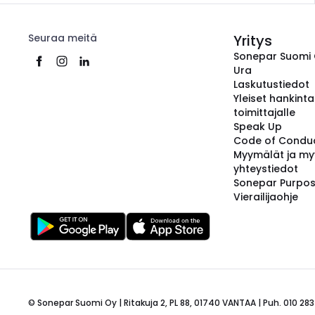
Seuraa meitä
Yritys
Sonepar Suomi
Ura
Laskutustiedot
Yleiset hankint
toimittajalle
Speak Up
Code of Condu
Myymälät ja my
yhteystiedot
Sonepar Purpo
Vierailijaohje
© Sonepar Suomi Oy | Ritakuja 2, PL 88, 01740 VANTAA | Puh. 010 283