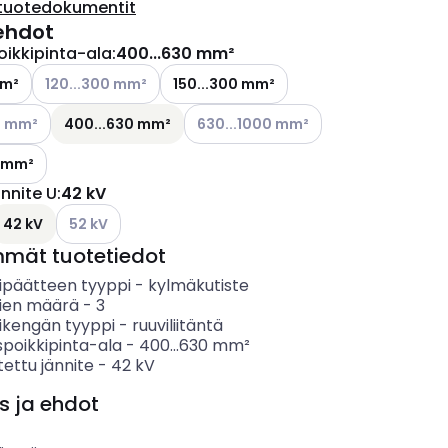
tuotedokumentit
ehdot
oikkipinta-ala
:
400...630 mm²
Katso käytettävissä olevat vaihtoehdot
mm²
120...300 mm²
150...300 mm²
ettävissä olevat vaihtoehdot
Katso käytettävissä olevat vaihtoehd
0 mm²
400...630 mm²
630...1000 mm²
0 mm²
ännite U
:
42 kV
Katso käytettävissä olevat vaihtoehdot
42 kV
52 kV
mmät tuotetiedot
ipäätteen tyyppi
-
kylmäkutiste
ien määrä
-
3
ikengän tyyppi
-
ruuviliitäntä
spoikkipinta-ala
-
400...630
mm²
ettu jännite
-
42
kV
s ja ehdot