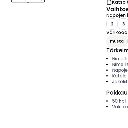
Katso 
Vaihto
Napojen 
2
3
Värikood
musta
Tärkei
Nimelli
Nimelli
Napoje
Koteloi
Jakolii
Pakkau
50
kpl
Vakiok