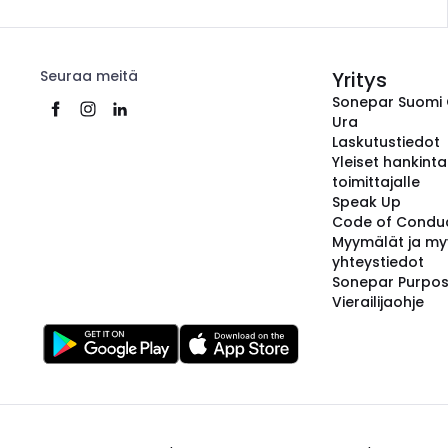
Seuraa meitä
Yritys
Sonepar Suomi
Ura
Laskutustiedot
Yleiset hankint
toimittajalle
Speak Up
Code of Condu
Myymälät ja my
yhteystiedot
Sonepar Purpo
Vierailijaohje