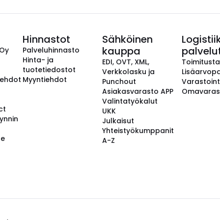
Hinnastot
Sähköinen
Logistii
kauppa
palvelu
 Oy
Palveluhinnasto
Hinta- ja
EDI, OVT, XML,
Toimitust
tuotetiedostot
Verkkolasku ja
Lisäarvopa
aehdot
Myyntiehdot
Punchout
Varastoint
Asiakasvarasto APP
Omavaras
Valintatyökalut
ct
UKK
ynnin
Julkaisut
Yhteistyökumppanit
se
A-Z