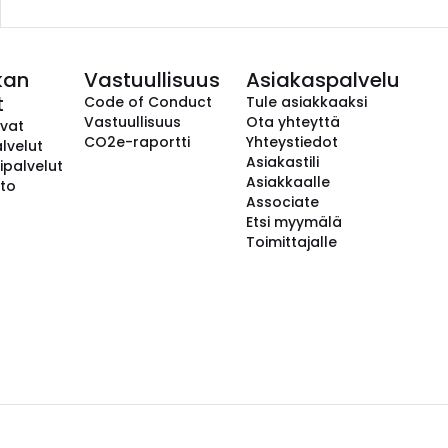
kan
Vastuullisuus
Asiakaspalvelu
t
Code of Conduct
Tule asiakkaaksi
Vastuullisuus
Ota yhteyttä
avat
CO2e-raportti
Yhteystiedot
lvelut
Asiakastili
ipalvelut
Asiakkaalle
to
Associate
Etsi myymälä
Toimittajalle