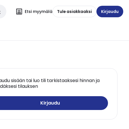
Etsi myymälä
Tule asiakkaaksi
Kirjaudu
jaudu sisään tai luo tili tarkistaaksesi hinnan ja
däksesi tilauksen
Kirjaudu