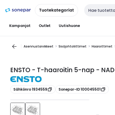
Siirry
Siirry
navigointiin
sisältöön
Tuotekategoriat
Haku
Kampanjat
Outlet
Uutishuone
Asennustarvikkeet
Sisäjohtoliittimet
Haaroittimet
ENSTO - T-haaroitin 5-nap - NA
Kopioi
Kopioi
Sähkönro 1934559
Sonepar-ID 100045501