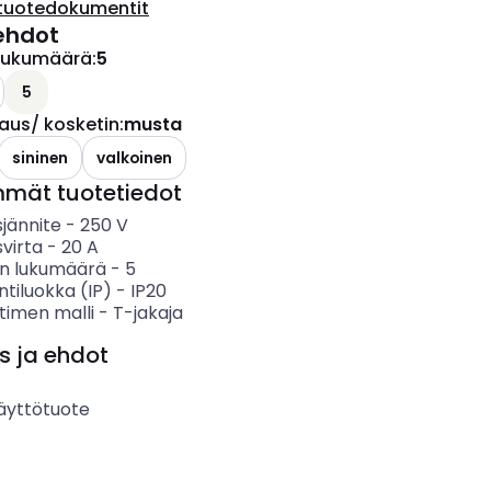
tuotedokumentit
ehdot
lukumäärä
:
5
5
aus/ kosketin
:
musta
sininen
valkoinen
mmät tuotetiedot
sjännite
-
250
V
svirta
-
20
A
n lukumäärä
-
5
ntiluokka (IP)
-
IP20
ttimen malli
-
T-jakaja
s ja ehdot
äyttötuote